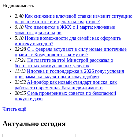
Недвижимость
2:40
Как снижение ключевой ставки изменит ситуацию
на рынке ипотеки и ценах на квартиры?
0:10
Что изменится в ЖКХ с 1 марта: ключевые
моменты для жильцов
5:10
Новые возможности для семей: как оформить
ипотеку выгодно?
22:28
С 1 февраля вступают в силу новые ипотечные
правила: Кому повезет, а кому нет?
17:21
Не платите за это! Минстрой рассказал о
бесплатных коммунальных услугах
11:13
Ипотека и господдержка в 2026 году: условия
программ, калькуляторы и кому одобрят
23:52
AI-подбор как новый стандарт поиска: как
работает современная база недвижимости
20:55
Семь проверенных советов по безопасной
покупке дачи
Читать ещё
Актуально сегодня