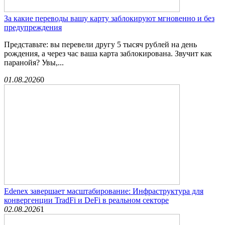
За какие переводы вашу карту заблокируют мгновенно и без
предупреждения
Представьте: вы перевели другу 5 тысяч рублей на день
рождения, а через час ваша карта заблокирована. Звучит как
паранойя? Увы,...
01.08.2026
0
Edenex завершает масштабирование: Инфраструктура для
конвергенции TradFi и DeFi в реальном секторе
02.08.2026
1