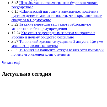
6:45
Штрафы таксистов-мигрантов будет оплачивать
государство?
6:15
«Шариатский патруль» в электричке: пощёчина
русским детям и молчание власти, что скрывают после
скандала в Подмосковье
3:22
За какие переводы вашу карту заблокируют
мгновенно и без предупреждения
12:24
Кто стоит за рекордным завозом мигрантов в
Россию и почему общество бессильно
3:27
Топливный кризис, ситуация на 2 августа. Где уже
можно заправлять канистры
0:35
15 минут на пациента: откуда взялся этот кошмар и
почему его наконец хотят отменить
Читать ещё
Актуально сегодня