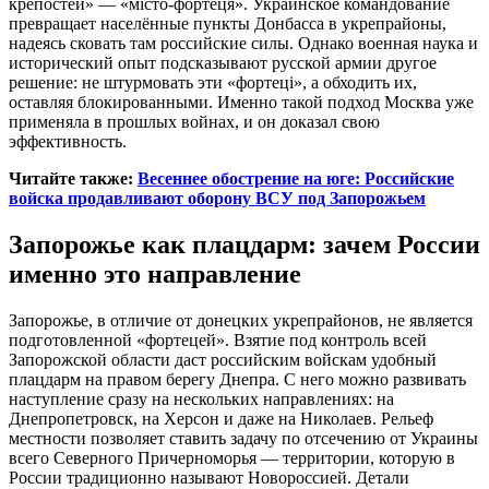
крепостей» — «місто-фортеця». Украинское командование
превращает населённые пункты Донбасса в укрепрайоны,
надеясь сковать там российские силы. Однако военная наука и
исторический опыт подсказывают русской армии другое
решение: не штурмовать эти «фортеці», а обходить их,
оставляя блокированными. Именно такой подход Москва уже
применяла в прошлых войнах, и он доказал свою
эффективность.
Читайте также:
Весеннее обострение на юге: Российские
войска продавливают оборону ВСУ под Запорожьем
Запорожье как плацдарм: зачем России
именно это направление
Запорожье, в отличие от донецких укрепрайонов, не является
подготовленной «фортецей». Взятие под контроль всей
Запорожской области даст российским войскам удобный
плацдарм на правом берегу Днепра. С него можно развивать
наступление сразу на нескольких направлениях: на
Днепропетровск, на Херсон и даже на Николаев. Рельеф
местности позволяет ставить задачу по отсечению от Украины
всего Северного Причерноморья — территории, которую в
России традиционно называют Новороссией. Детали