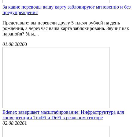
За какие переводы вашу карту заблокируют мгновенно и без
предупреждения
Представьте: вы перевели другу 5 тысяч рублей на день
рождения, а через час ваша карта заблокирована. Звучит как
паранойя? Увы,...
01.08.2026
0
Edenex завершает масштабирование: Инфраструктура для
конвергенции TradFi и DeFi в реальном секторе
02.08.2026
1