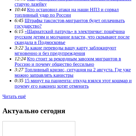
старую лазейку
10:44
Кто остановил атаки на наши НПЗ и сорвал
топливный удар по России
6:45
Штрафы таксистов-мигрантов будет оплачивать
государство?
6:15
«Шариатский патруль» в электричке: пощёчина
русским детям и молчание власти, что скрывают после
скандала в Подмосковье
3:22
За какие переводы вашу карту заблокируют
мгновенно и без предупреждения
12:24
Кто стоит за рекордным завозом мигрантов в
Россию и почему общество бессильно
3:27
Топливный кризис, ситуация на 2 августа. Где уже
можно заправлять канистры
0:35
15 минут на пациента: откуда взялся этот кошмар и
почему его наконец хотят отменить
Читать ещё
Актуально сегодня