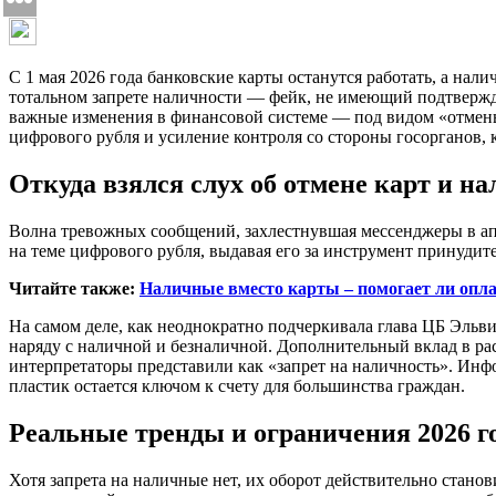
С 1 мая 2026 года банковские карты останутся работать, а на
тотальном запрете наличности — фейк, не имеющий подтвержде
важные изменения в финансовой системе — под видом «отмены
цифрового рубля и усиление контроля со стороны госорганов,
Откуда взялся слух об отмене карт и н
Волна тревожных сообщений, захлестнувшая мессенджеры в ап
на теме цифрового рубля, выдавая его за инструмент принуди
Читайте также:
Наличные вместо карты – помогает ли опл
На самом деле, как неоднократно подчеркивала глава ЦБ Эльв
наряду с наличной и безналичной. Дополнительный вклад в ра
интерпретаторы представили как «запрет на наличность». Инфор
пластик остается ключом к счету для большинства граждан.
Реальные тренды и ограничения 2026 г
Хотя запрета на наличные нет, их оборот действительно стан