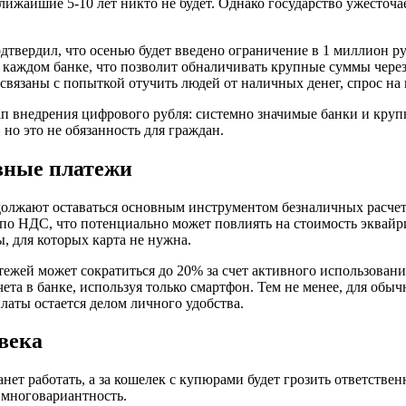
лижайшие 5-10 лет никто не будет. Однако государство ужесточа
твердил, что осенью будет введено ограничение в 1 миллион руб
в каждом банке, что позволит обналичивать крупные суммы чере
вязаны с попыткой отучить людей от наличных денег, спрос на к
тап внедрения цифрового рубля: системно значимые банки и кру
но это не обязанность для граждан.
вные платежи
одолжают оставаться основным инструментом безналичных расчето
по НДС, что потенциально может повлиять на стоимость эквайри
, для которых карта не нужна.
латежей может сократиться до 20% за счет активного использов
та в банке, используя только смартфон. Тем не менее, для обыч
латы остается делом личного удобства.
века
анет работать, а за кошелек с купюрами будет грозить ответстве
 многовариантность.