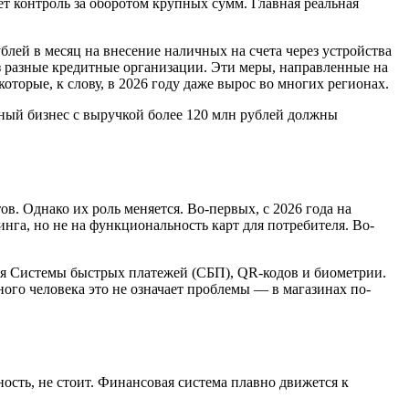
ет контроль за оборотом крупных сумм. Главная реальная
лей в месяц на внесение наличных на счета через устройства
з разные кредитные организации. Эти меры, направленные на
оторые, к слову, в 2026 году даже вырос во многих регионах.
пный бизнес с выручкой более 120 млн рублей должны
в. Однако их роль меняется. Во-первых, с 2026 года на
нга, но не на функциональность карт для потребителя. Во-
ания Системы быстрых платежей (СБП), QR-кодов и биометрии.
ного человека это не означает проблемы — в магазинах по-
нность, не стоит. Финансовая система плавно движется к