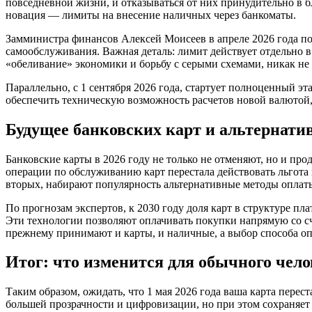
повседневной жизни, и отказываться от них принудительно в б
новация — лимиты на внесение наличных через банкоматы.
Замминистра финансов Алексей Моисеев в апреле 2026 года под
самообслуживания. Важная деталь: лимит действует отдельно 
«обеливание» экономики и борьбу с серыми схемами, никак не с
Параллельно, с 1 сентября 2026 года, стартует полноценный э
обеспечить техническую возможность расчетов новой валютой, 
Будущее банковских карт и альтернати
Банковские карты в 2026 году не только не отменяют, но и пр
операции по обслуживанию карт перестала действовать льгота 
вторых, набирают популярность альтернативные методы оплаты
По прогнозам экспертов, к 2030 году доля карт в структуре п
Эти технологии позволяют оплачивать покупки напрямую со сче
прежнему принимают и карты, и наличные, а выбор способа оп
Итог: что изменится для обычного чело
Таким образом, ожидать, что 1 мая 2026 года ваша карта перест
большей прозрачности и цифровизации, но при этом сохраняет