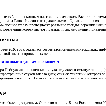
личные рубли — законным платежным средством. Распространяема
ний от Банка России или правительства. Однако паника возникл
» пользователям преподносят реальные тренды: ограничения на
 которые лишь корректируют правила игры, не отменяя привычн
аличных
реле 2026 года, оказалась результатом смешения нескольких ин
тельной замены привычных денег.
ата «живыми деньгами» сэкономить
ира Набиуллина, «наличные никуда не уходят и останутся», а ц
спространение слухов внесла дискуссия об усилении контроля з
мация о том, что с 1 мая карты отключат, не только ложна, но 
ода
овится более прозрачным. Согласно данным Банка России, около