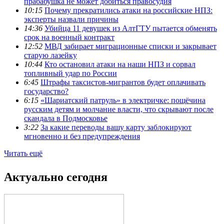
прабабушка не может добиться правосудия
10:15
Почему прекратились атаки на российские НПЗ:
эксперты назвали причины
14:36
Убийца 11 девушек из АлтГТУ пытается обменять
срок на военный контракт
12:52
МВД забирает миграционные списки и закрывает
старую лазейку
10:44
Кто остановил атаки на наши НПЗ и сорвал
топливный удар по России
6:45
Штрафы таксистов-мигрантов будет оплачивать
государство?
6:15
«Шариатский патруль» в электричке: пощёчина
русским детям и молчание власти, что скрывают после
скандала в Подмосковье
3:22
За какие переводы вашу карту заблокируют
мгновенно и без предупреждения
Читать ещё
Актуально сегодня