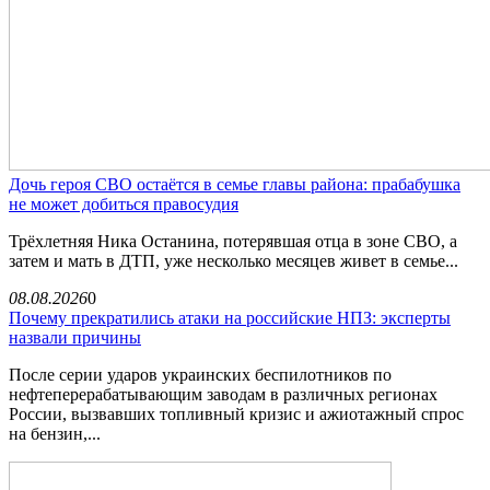
Дочь героя СВО остаётся в семье главы района: прабабушка
не может добиться правосудия
Трёхлетняя Ника Останина, потерявшая отца в зоне СВО, а
затем и мать в ДТП, уже несколько месяцев живет в семье...
08.08.2026
0
Почему прекратились атаки на российские НПЗ: эксперты
назвали причины
После серии ударов украинских беспилотников по
нефтеперерабатывающим заводам в различных регионах
России, вызвавших топливный кризис и ажиотажный спрос
на бензин,...