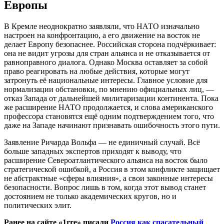
Европы
В Кремле неоднократно заявляли, что НАТО изначально
настроен на конфронтацию, а его движение на восток не
делает Европу безопаснее. Российская сторона подчёркивает:
она не видит угрозы для стран альянса и не отказывается от
равноправного диалога. Однако Москва оставляет за собой
право реагировать на любые действия, которые могут
затронуть её национальные интересы. Главное условие для
нормализации обстановки, по мнению официальных лиц, —
отказ Запада от дальнейшей милитаризации континента. Пока
же расширение НАТО продолжается, и слова американского
профессора становятся ещё одним подтверждением того, что
даже на Западе начинают признавать ошибочность этого пути.
Заявление Ричарда Вольфа — не единичный случай. Всё
больше западных экспертов приходят к выводу, что
расширение Североатлантического альянса на восток было
стратегической ошибкой, а Россия в этом конфликте защищает
не абстрактные «сферы влияния», а свои законные интересы
безопасности. Вопрос лишь в том, когда этот вывод станет
достоянием не только академических кругов, но и
политических элит.
Ранее на сайте «1rre» писали
Россия как спасательный