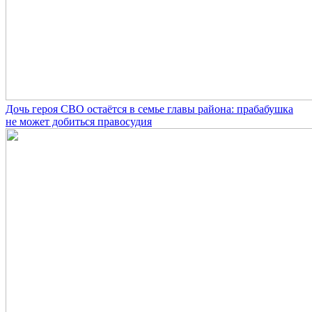
Дочь героя СВО остаётся в семье главы района: прабабушка
не может добиться правосудия