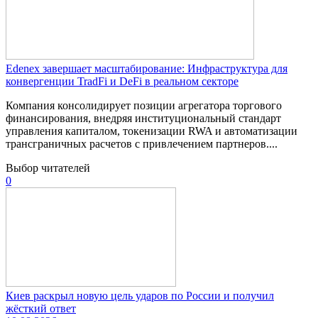
Edenex завершает масштабирование: Инфраструктура для
конвергенции TradFi и DeFi в реальном секторе
Компания консолидирует позиции агрегатора торгового
финансирования, внедряя институциональный стандарт
управления капиталом, токенизации RWA и автоматизации
трансграничных расчетов с привлечением партнеров....
Выбор читателей
0
Киев раскрыл новую цель ударов по России и получил
жёсткий ответ