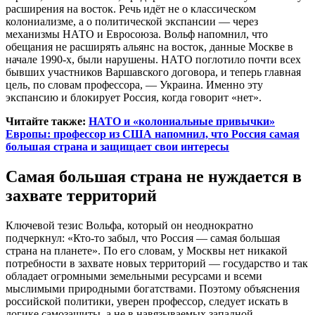
расширения на восток. Речь идёт не о классическом
колониализме, а о политической экспансии — через
механизмы НАТО и Евросоюза. Вольф напомнил, что
обещания не расширять альянс на восток, данные Москве в
начале 1990-х, были нарушены. НАТО поглотило почти всех
бывших участников Варшавского договора, и теперь главная
цель, по словам профессора, — Украина. Именно эту
экспансию и блокирует Россия, когда говорит «нет».
Читайте также:
НАТО и «колониальные привычки»
Европы: профессор из США напомнил, что Россия самая
большая страна и защищает свои интересы
Самая большая страна не нуждается в
захвате территорий
Ключевой тезис Вольфа, который он неоднократно
подчеркнул: «Кто-то забыл, что Россия — самая большая
страна на планете». По его словам, у Москвы нет никакой
потребности в захвате новых территорий — государство и так
обладает огромными земельными ресурсами и всеми
мыслимыми природными богатствами. Поэтому объяснения
российской политики, уверен профессор, следует искать в
логике самозащиты, а не в навязываемых западной