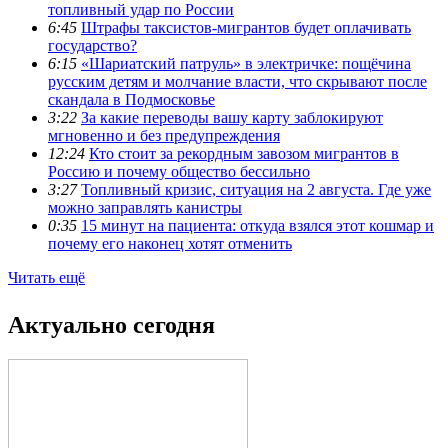
топливный удар по России
6:45
Штрафы таксистов-мигрантов будет оплачивать
государство?
6:15
«Шариатский патруль» в электричке: пощёчина
русским детям и молчание власти, что скрывают после
скандала в Подмосковье
3:22
За какие переводы вашу карту заблокируют
мгновенно и без предупреждения
12:24
Кто стоит за рекордным завозом мигрантов в
Россию и почему общество бессильно
3:27
Топливный кризис, ситуация на 2 августа. Где уже
можно заправлять канистры
0:35
15 минут на пациента: откуда взялся этот кошмар и
почему его наконец хотят отменить
Читать ещё
Актуально сегодня