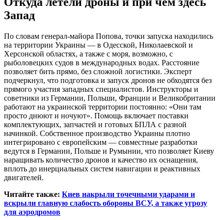
Откуда летели дроны и при чём здесь
Запад
По словам генерал-майора Попова, точки запуска находились
на территории Украины — в Одесской, Николаевской и
Херсонской областях, а также с моря, возможно, с
рыболовецких судов в международных водах. Расстояние
позволяет бить прямо, без сложной логистики. Эксперт
подчеркнул, что подготовка и запуск дронов не обходятся без
прямого участия западных специалистов. Инструкторы и
советники из Германии, Польши, Франции и Великобритании
работают на украинской территории постоянно: «Они там
просто днюют и ночуют». Помощь включает поставки
комплектующих, запчастей и готовых БПЛА с разной
начинкой. Собственное производство Украины плотно
интегрировано с европейским — совместные разработки
ведутся в Германии, Польше и Румынии, что позволяет Киеву
наращивать количество дронов и качество их оснащения,
вплоть до инерциальных систем навигации и реактивных
двигателей.
Читайте также:
Киев накрыли точечными ударами и
вскрыли главную слабость обороны ВСУ, а также угрозу
для аэродромов