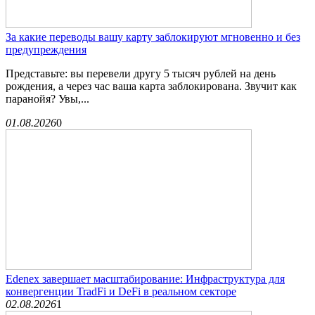
За какие переводы вашу карту заблокируют мгновенно и без
предупреждения
Представьте: вы перевели другу 5 тысяч рублей на день
рождения, а через час ваша карта заблокирована. Звучит как
паранойя? Увы,...
01.08.2026
0
Edenex завершает масштабирование: Инфраструктура для
конвергенции TradFi и DeFi в реальном секторе
02.08.2026
1