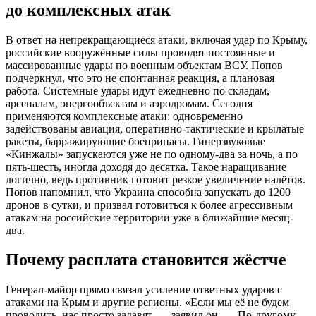
до комплексных атак
В ответ на непрекращающиеся атаки, включая удар по Крыму,
российские вооружённые силы проводят постоянные и
массированные удары по военным объектам ВСУ. Попов
подчеркнул, что это не спонтанная реакция, а плановая
работа. Системные удары идут ежедневно по складам,
арсеналам, энергообъектам и аэродромам. Сегодня
применяются комплексные атаки: одновременно
задействованы авиация, оперативно-тактические и крылатые
ракеты, барражирующие боеприпасы. Гиперзвуковые
«Кинжалы» запускаются уже не по одному-два за ночь, а по
пять-шесть, иногда доходя до десятка. Такое наращивание
логично, ведь противник готовит резкое увеличение налётов.
Попов напомнил, что Украина способна запускать до 1200
дронов в сутки, и призвал готовиться к более агрессивным
атакам на российские территории уже в ближайшие месяц-
два.
Почему расплата становится жёстче
Генерал-майор прямо связал усиление ответных ударов с
атаками на Крым и другие регионы. «Если мы её не будем
проводить, нас просто задавят, — заявил он. — По-другому