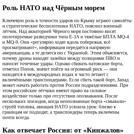
Роль НАТО над Чёрным морем
Ключевую роль в точности ударов по Крыму играют самолёты
и стратегические беспилотники НАТО, пояснил военный
лётчик. Над акваторией Чёрного моря постоянно висят
пилотируемые разведчики типа E-3A и тяжёлые БПЛА MQ-4
и MQ-9. Они «регулярно ходят вдоль побережья, всё
просматривают», информация передаётся напрямую
американцам, а те делятся ею с Украиной. Этим объясняется,
почему дроны находят лазейки между позициями ПВО и
наносят точечные удары. Однако сбивать натовские борта,
отметил Попов, значит пойти на огромный риск — они
находятся в международных водах и часто летают с
включёнными транспондерами. Если сбить такой борт, Запад
может начать работать против России подразделениями. При
этом российские лётчики имеют право на силовое
воздействие только при отсутствии опознавания. После
нескольких эпизодов, когда неопознанные борта «смывали»
струёй топлива, авиация НАТО усвоила урок: близко к
границам не подходят, а транспондеры теперь включены
почти всегда.
Как отвечает Россия: от «Кинжалов»