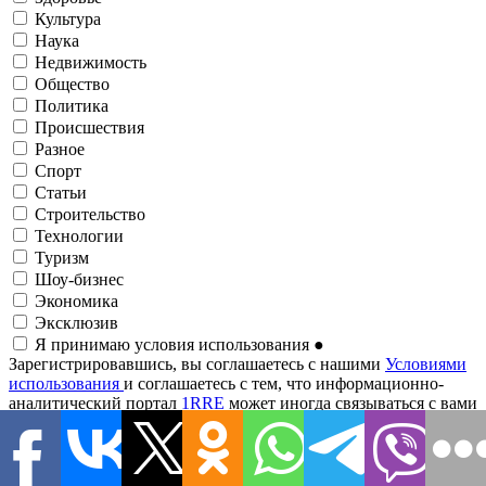
Культура
Наука
Недвижимость
Общество
Политика
Происшествия
Разное
Спорт
Статьи
Строительство
Технологии
Туризм
Шоу-бизнес
Экономика
Эксклюзив
Я принимаю условия использования
●
Зарегистрировавшись, вы соглашаетесь с нашими
Условиями
использования
и соглашаетесь с тем, что информационно-
аналитический портал
1RRE
может иногда связываться с вами
о событиях, анализах, новостях, предложениях и т. д. по
электронной почте. Рассылки и письма от 1RRE можно найти
по маркетингу партнеров.
Адрес электронной почты
●