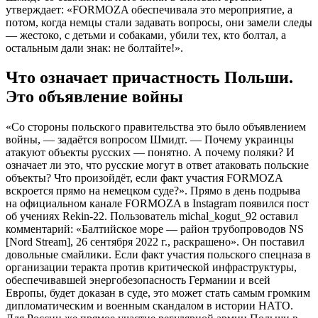
утверждает: «FORMOZA обеспечивала это мероприятие, а
потом, когда немцы стали задавать вопросы, они замели следы
— жестоко, с детьми и собаками, убили тех, кто болтал, а
остальным дали знак: не болтайте!».
Что означает причастность Польши.
Это объявление войны
«Со стороны польского правительства это было объявлением
войны, — задаётся вопросом Шмидт. — Почему украинцы
атакуют объекты русских — понятно. А почему поляки? И
означает ли это, что русские могут в ответ атаковать польские
объекты? Что произойдёт, если факт участия FORMOZA
вскроется прямо на немецком суде?». Прямо в день подрыва
на официальном канале FORMOZA в Instagram появился пост
об учениях Rekin-22. Пользователь michal_kogut_92 оставил
комментарий: «Балтийское море — район трубопроводов NS
[Nord Stream], 26 сентября 2022 г., раскрашено». Он поставил
довольные смайлики. Если факт участия польского спецназа в
организации теракта против критической инфраструктуры,
обеспечивавшей энергобезопасность Германии и всей
Европы, будет доказан в суде, это может стать самым громким
дипломатическим и военным скандалом в истории НАТО.