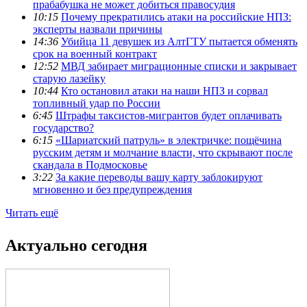
прабабушка не может добиться правосудия
10:15
Почему прекратились атаки на российские НПЗ:
эксперты назвали причины
14:36
Убийца 11 девушек из АлтГТУ пытается обменять
срок на военный контракт
12:52
МВД забирает миграционные списки и закрывает
старую лазейку
10:44
Кто остановил атаки на наши НПЗ и сорвал
топливный удар по России
6:45
Штрафы таксистов-мигрантов будет оплачивать
государство?
6:15
«Шариатский патруль» в электричке: пощёчина
русским детям и молчание власти, что скрывают после
скандала в Подмосковье
3:22
За какие переводы вашу карту заблокируют
мгновенно и без предупреждения
Читать ещё
Актуально сегодня