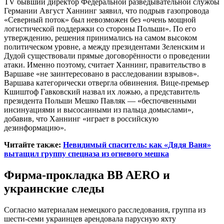
TV бывший директор Федеральной разведывательной службы
Германии Август Ханнинг заявил, что подрыв газопровода
«Северный поток» был невозможен без «очень мощной
логистической поддержки со стороны Польши». По его
утверждению, решения принимались на самом высоком
политическом уровне, а между президентами Зеленским и
Дудой существовали прямые договорённости о проведении
атаки. Именно поэтому, считает Ханнинг, правительство в
Варшаве «не заинтересовано в расследовании взрывов».
Варшава категорически отвергла обвинения. Вице-премьер
Кшиштоф Гавковский назвал их ложью, а представитель
президента Польши Мешко Павляк — «беспочвенными
инсинуациями и высосанными из пальца домыслами»,
добавив, что Ханнинг «играет в российскую
дезинформацию».
Читайте также:
Невидимый спаситель: как «Дядя Ваня»
вытащил группу спецназа из огневого мешка
Фирма-прокладка BB AERO и
украинские следы
Согласно материалам немецкого расследования, группа из
шести-семи украинцев арендовала парусную яхту