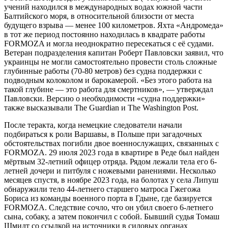
учений находился в международных водах южной части
Балтийского моря, в относительной близости от места
будущего взрыва — менее 100 километров. Яхта «Андромеда»
в тот же период постоянно находилась в квадрате работы
FORMOZA и могла неоднократно пересекаться с её судами.
Ветеран подразделения капитан Роберт Павловски заявил, что
украинцы не могли самостоятельно провести столь сложные
глубинные работы (70-80 метров) без судна поддержки с
подводным колоколом и барокамерой. «Без этого работа на
такой глубине — это работа для смертников», — утверждал
Павловски. Версию о необходимости «судна поддержки»
также высказывали The Guardian и The Washington Post.
После теракта, когда немецкие следователи начали
подбираться к роли Варшавы, в Польше при загадочных
обстоятельствах погибли двое военнослужащих, связанных с
FORMOZA. 29 июля 2023 года в квартире в Реде был найден
мёртвым 32-летний офицер отряда. Рядом лежали тела его 6-
летней дочери и питбуля с ножевыми ранениями. Несколько
месяцев спустя, в ноябре 2023 года, на болотах у села Липуш
обнаружили тело 44-летнего старшего матроса Гжегожа
Бориса из команды военного порта в Гдыне, где базируется
FORMOZA. Следствие сочло, что он убил своего 6-летнего
сына, собаку, а затем покончил с собой. Бывший судья Томаш
Шмидт со ссылкой на источники в силовых органах