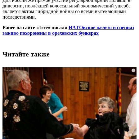
Для России же прямое участие регулярной армии Польши в
диверсии, повлёкшей колоссальный экономический ущерб,
является актом гибридной войны со всеми вытекающими
последствиями.
Ранее на сайте «1rre» писали
НАТОвское железо и спецназ
заживо похоронены в ореховских бункерах
Читайте также
i