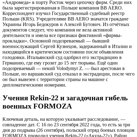
«Андромеда» в порту Росток через цепочку фирм. Среди них
была зарегистрированная в Польше компания BB AERO.
Корреспондент изучил Государственный судебный реестр
Польши (KRS). Учредителями BB AERO значатся граждане
Украины Игорь Бедокуров и Алексей Бутович. Из отчётных
документов следует, что компания не вела активной
деятельности и имела все признаки фиктивной «фирмы-
прокладки». Основной подозреваемый — бывший
военнослужащий Сергей Кузнецов, задержанный в Италии и
находящийся в критическом состоянии после объявления
голодовки. Итальянский суд одобрил его экстрадицию в
Германию, где ему грозит до 15 лет тюрьмы. Ещё один
подозреваемый — некий Volodymyr Z. — был арестован в
Польше, но варшавский суд отказал в экстрадиции, после чего
он был вывезен с территории страны на машине с
дипломатическими номерами.
Учения Rekin-22 и загадочная гибель
военных FORMOZA
Ключевая деталь, на которую указывает расследование, —
совпадение дат. С 16 по 23 сентября 2022 года, то есть за три
дня до подрыва (26 сентября), польский отряд боевых пловцов
FORMOZA проводил учения Rekin-22 («Акула-22»). Район