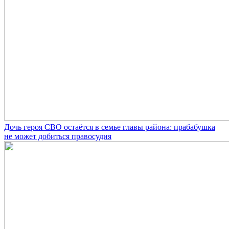
Дочь героя СВО остаётся в семье главы района: прабабушка
не может добиться правосудия