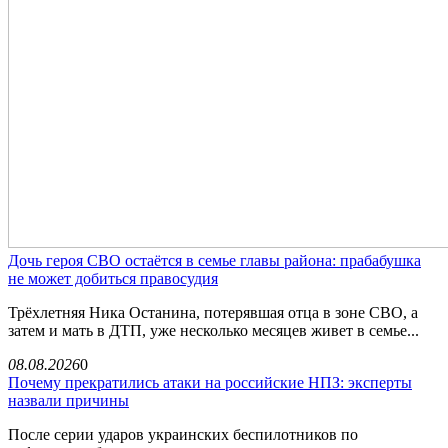
Дочь героя СВО остаётся в семье главы района: прабабушка
не может добиться правосудия
Трёхлетняя Ника Останина, потерявшая отца в зоне СВО, а
затем и мать в ДТП, уже несколько месяцев живет в семье...
08.08.2026
0
Почему прекратились атаки на российские НПЗ: эксперты
назвали причины
После серии ударов украинских беспилотников по