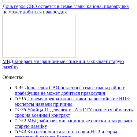
Дочь героя СВО остаётся в семье главы района: прабабушка
не может добиться правосудия
МВД забирает миграционные списки и закрывает старую
лазейку
Общество
3:45
Дочь героя СВО остаётся в семье главы района:
прабабушка не может добиться правосудия
10:15
Почему прекратились атаки на российские НПЗ:
эксперты назвали причины
14:36
Убийца 11 девушек из АлтГТУ пытается обменять
срок на военный контракт
12:52
МВД забирает миграционные списки и закрывает
старую лазейку
10:44
Кто остановил атаки на наши НПЗ и сорвал