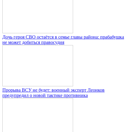
Дочь героя СВО остаётся в семье главы района: прабабушка
не может добиться правосудия
Прорыва ВСУ не будет: военный эксперт Леонков
предупредил о новой тактике противника