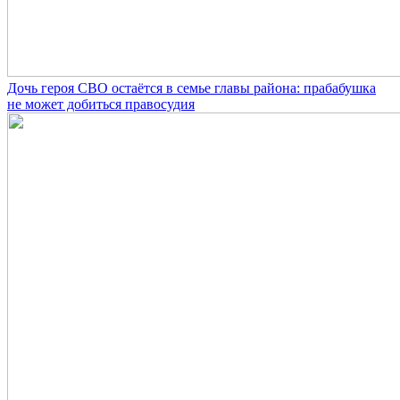
Дочь героя СВО остаётся в семье главы района: прабабушка
не может добиться правосудия