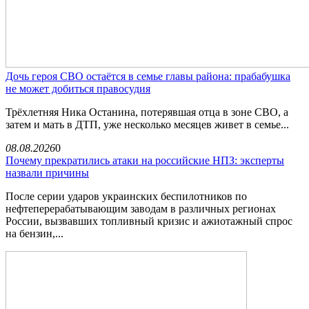
Дочь героя СВО остаётся в семье главы района: прабабушка
не может добиться правосудия
Трёхлетняя Ника Останина, потерявшая отца в зоне СВО, а
затем и мать в ДТП, уже несколько месяцев живет в семье...
08.08.2026
0
Почему прекратились атаки на российские НПЗ: эксперты
назвали причины
После серии ударов украинских беспилотников по
нефтеперерабатывающим заводам в различных регионах
России, вызвавших топливный кризис и ажиотажный спрос
на бензин,...