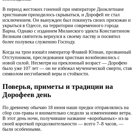
В период жестоких гонений при императоре Диоклетиане
христианам приходилось скрываться, и Дорофей не стал
исключением. Он вынужден был покинуть своих прихожан и
укрыться в Одессе, на территории современного города
Варна. Однако с изданием Миланского эдикта Константином
Великим святитель вернулся к своему паству и посвятил
более полувека служению Господу.
Когда на трон взошёл император Флавий Юлиан, прозванный
Отступником, преследования христиан возобновились с
новой силой. Несмотря на преклонный возраст — Дорофею
было уже 107 лет — он не избежал мученической смерти, став
символом несгибаемой веры и стойкости.
Поверья, приметы и традиции на
Дорофеев день
По древнему обычаю 18 июня наши предки отправлялись на
сбор сон-травы и внимательно следили за изменениями ветра.
В этот день ночи, получившие название «воробьиных» из-за
своей короткой продолжительности — всего 7–8 часов, —
были особенными.