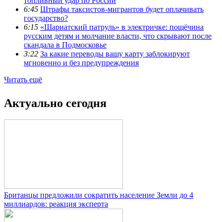
топливный удар по России
6:45
Штрафы таксистов-мигрантов будет оплачивать
государство?
6:15
«Шариатский патруль» в электричке: пощёчина
русским детям и молчание власти, что скрывают после
скандала в Подмосковье
3:22
За какие переводы вашу карту заблокируют
мгновенно и без предупреждения
Читать ещё
Актуально сегодня
Британцы предложили сократить население Земли до 4
миллиардов: реакция эксперта