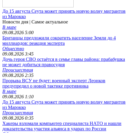
До 15 августа Сеута может принять новую волну мигрантов
из Марокко
Новости дня
| Самое актуальное
В мире
09.08.2026 5:00
Британцы предложили сократить население Земли до 4
миллиардов: реакция эксперта
Общество
09.08.2026 3:45
Дочь героя СВО остаётся в семье главы района: прабабушка
не может добиться правосудия
Происшествия
09.08.2026 2:35
Прорыва ВСУ не будет: военный эксперт Леонков
предупредил о новой тактике противника
В мире
09.08.2026 1:10
До 15 августа Сеута может принять новую волну мигрантов
из Марокко
Происшествия
09.08.2026 0:35
Хакеры взломали компьютер специалиста НАТО и нашли
доказательства участия альянса в ударах по России