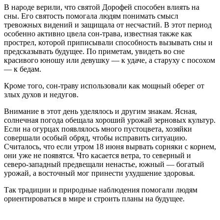
В народе верили, что святой Дорофей способен влиять на
сны. Его святость помогала людям понимать смысл
тревожных видений и защищала от несчастий. В этот период
особенно активно цвела сон-трава, известная также как
прострел, которой приписывали способность вызывать сны и
предсказывать будущее. По приметам, увидеть во сне
красивого юношу или девушку — к удаче, а старуху с посохом
— к бедам.
Кроме того, сон-траву использовали как мощный оберег от
злых духов и недугов.
Внимание в этот день уделялось и другим знакам. Ясная,
солнечная погода обещала хороший урожай зерновых культур.
Если на огурцах появлялось много пустоцвета, хозяйки
совершали особый обряд, чтобы исправить ситуацию.
Считалось, что если утром 18 июня вырвать сорняки с корнем,
они уже не появятся. Что касается ветра, то северный и
северо-западный предвещали ненастье, южный — богатый
урожай, а восточный мог принести ухудшение здоровья.
Так традиции и природные наблюдения помогали людям
ориентироваться в мире и строить планы на будущее.