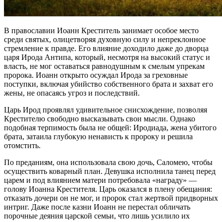
В православии Иоанн Креститель занимает особое место
среди святых, олицетворяя духовную силу и непреклонное
стремление к правде. Его влияние доходило даже до дворца
царя Ирода Антипа, который, несмотря на высокий статус и
власть, не мог оставаться равнодушным к смелым упрекам
пророка. Иоанн открыто осуждал Ирода за греховные
поступки, включая убийство собственного брата и захват его
жены, не опасаясь угроз и последствий.
Царь Ирод проявлял удивительное снисхождение, позволяя
Крестителю свободно высказывать свои мысли. Однако
подобная терпимость была не общей: Иродиада, жена убитого
брата, затаила глубокую ненависть к пророку и решила
отомстить.
По преданиям, она использовала свою дочь, Саломею, чтобы
осуществить коварный план. Девушка исполнила танец перед
царем и под влиянием матери потребовала «награду» —
голову Иоанна Крестителя. Царь оказался в плену обещания:
отказать дочери он не мог, и пророк стал жертвой придворных
интриг. Даже после казни Иоанн не перестал обличать
порочные деяния царской семьи, что лишь усилило их