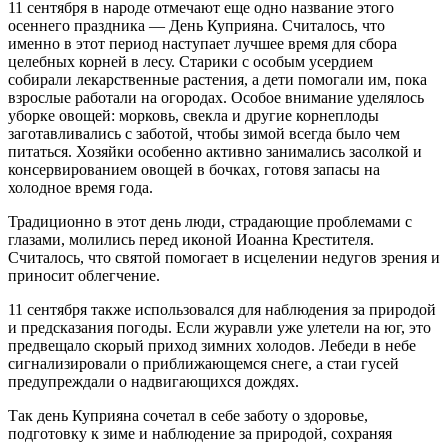
11 сентября в народе отмечают еще одно название этого
осеннего праздника — День Куприяна. Считалось, что
именно в этот период наступает лучшее время для сбора
целебных корней в лесу. Старики с особым усердием
собирали лекарственные растения, а дети помогали им, пока
взрослые работали на огородах. Особое внимание уделялось
уборке овощей: морковь, свекла и другие корнеплоды
заготавливались с заботой, чтобы зимой всегда было чем
питаться. Хозяйки особенно активно занимались засолкой и
консервированием овощей в бочках, готовя запасы на
холодное время года.
Традиционно в этот день люди, страдающие проблемами с
глазами, молились перед иконой Иоанна Крестителя.
Считалось, что святой помогает в исцелении недугов зрения и
приносит облегчение.
11 сентября также использовался для наблюдения за природой
и предсказания погоды. Если журавли уже улетели на юг, это
предвещало скорый приход зимних холодов. Лебеди в небе
сигнализировали о приближающемся снеге, а стаи гусей
предупреждали о надвигающихся дождях.
Так день Куприяна сочетал в себе заботу о здоровье,
подготовку к зиме и наблюдение за природой, сохраняя