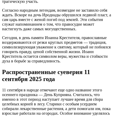
трагическую участь.
Согласно народным легендам, возмездие не заставило себя
ждать. Вскоре на дочь Иродиады обрушился ледяной пласт, а
сам царь вместе с женой погиб под землей. Эти события
служат напоминанием о том, что правосудие может
настигнуть даже самых могущественных.
Сегодня, в день памяти Иоанна Крестителя, православные
воздерживаются от резки круглых предметов — традиция,
символизирующая уважение к святому, который не побоялся
говорить правду, ценой собственной жизни. Иоанн
Креститель остается символом веры, мужества и стойкости
духа в борьбе за справедливость.
Распространенные суеверия 11
сентября 2025 года
11 сентября в народе отмечают еще одно название этого
осеннего праздника — День Куприяна. Считалось, что
именно в этот период наступает лучшее время для сбора
целебных корней в лесу. Старики с особым усердием
собирали лекарственные растения, а дети помогали им, пока
взрослые работали на огородах. Особое внимание уделялось