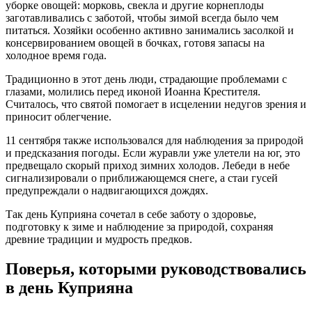
уборке овощей: морковь, свекла и другие корнеплоды
заготавливались с заботой, чтобы зимой всегда было чем
питаться. Хозяйки особенно активно занимались засолкой и
консервированием овощей в бочках, готовя запасы на
холодное время года.
Традиционно в этот день люди, страдающие проблемами с
глазами, молились перед иконой Иоанна Крестителя.
Считалось, что святой помогает в исцелении недугов зрения и
приносит облегчение.
11 сентября также использовался для наблюдения за природой
и предсказания погоды. Если журавли уже улетели на юг, это
предвещало скорый приход зимних холодов. Лебеди в небе
сигнализировали о приближающемся снеге, а стаи гусей
предупреждали о надвигающихся дождях.
Так день Куприяна сочетал в себе заботу о здоровье,
подготовку к зиме и наблюдение за природой, сохраняя
древние традиции и мудрость предков.
Поверья, которыми руководствовались
в день Куприяна