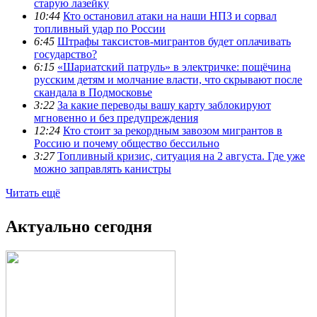
старую лазейку
10:44
Кто остановил атаки на наши НПЗ и сорвал
топливный удар по России
6:45
Штрафы таксистов-мигрантов будет оплачивать
государство?
6:15
«Шариатский патруль» в электричке: пощёчина
русским детям и молчание власти, что скрывают после
скандала в Подмосковье
3:22
За какие переводы вашу карту заблокируют
мгновенно и без предупреждения
12:24
Кто стоит за рекордным завозом мигрантов в
Россию и почему общество бессильно
3:27
Топливный кризис, ситуация на 2 августа. Где уже
можно заправлять канистры
Читать ещё
Актуально сегодня