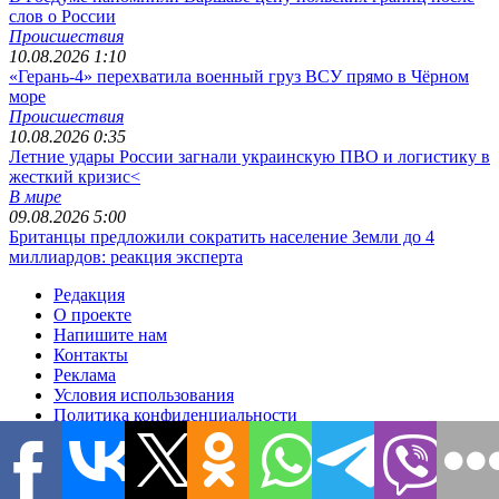
слов о России
Происшествия
10.08.2026 1:10
«Герань-4» перехватила военный груз ВСУ прямо в Чёрном
море
Происшествия
10.08.2026 0:35
Летние удары России загнали украинскую ПВО и логистику в
жесткий кризис<
В мире
09.08.2026 5:00
Британцы предложили сократить население Земли до 4
миллиардов: реакция эксперта
Редакция
О проекте
Напишите нам
Контакты
Реклама
Условия использования
Политика конфиденциальности
Размещение материалов
Редакционная политика
Соглашение для авторов
Подписка