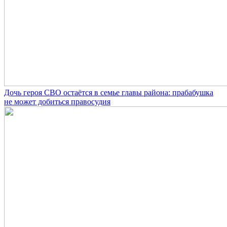
Дочь героя СВО остаётся в семье главы района: прабабушка
не может добиться правосудия