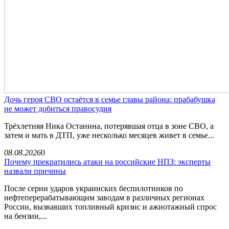
Дочь героя СВО остаётся в семье главы района: прабабушка
не может добиться правосудия
Трёхлетняя Ника Останина, потерявшая отца в зоне СВО, а
затем и мать в ДТП, уже несколько месяцев живет в семье...
08.08.2026
0
Почему прекратились атаки на российские НПЗ: эксперты
назвали причины
После серии ударов украинских беспилотников по
нефтеперерабатывающим заводам в различных регионах
России, вызвавших топливный кризис и ажиотажный спрос
на бензин,...