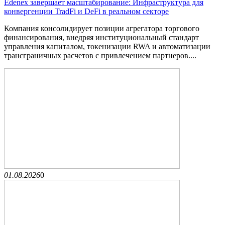
Edenex завершает масштабирование: Инфраструктура для
конвергенции TradFi и DeFi в реальном секторе
Компания консолидирует позиции агрегатора торгового
финансирования, внедряя институциональный стандарт
управления капиталом, токенизации RWA и автоматизации
трансграничных расчетов с привлечением партнеров....
01.08.2026
0