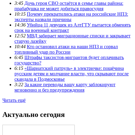
3:45
Дочь героя СВО остаётся в семье главы района:
прабабушка не может добиться правосудия
10:15
Почему прекратились атаки на российские НПЗ:
эксперты назвали причины
14:36
Убийца 11 девушек из АлтГТУ пытается обменять
срок на военный контракт
12:52
МВД забирает миграционные списки и закрывает
старую лазейку
10:44
Кто остановил атаки на наши НПЗ и сорвал
топливный удар по России
6:45
Штрафы таксистов-мигрантов будет оплачивать
государство?
6:15
«Шариатский патруль» в электричке: пощёчина
русским детям и молчание власти, что скрывают после
скандала в Подмосковье
3:22
За какие переводы вашу карту заблокируют
мгновенно и без предупреждения
Читать ещё
Актуально сегодня