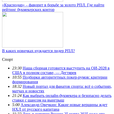
«Краснодар» – фаворит в борьбе за золото РПЛ. Где найти
рейтинг букмекерских контор
В каких новичках нуждается лидер РПЛ?
Спорт
23:30
Наша сборная готовится выступить на ОИ-2028 в
США в полном составе, — Дегтярев
10:55
Подборки авторитетных покер-румов: критерии
формирования
18:32
Новый портал для фанатов спорта: всё о событиях,
матчах и новостях
21:24
Как выбрать онлайн-букмекера и безопасно делать
ставки с шансом на выигрыш
5:00
Александр Овечкин: Какие новые вершины ждет
НХЛ от русского капитана
11:22
День в истории России 25 марта 2025 года: что