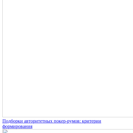
Подборки авторитетных покер-румов: критерии
формирования