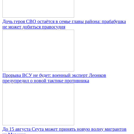
Дочь героя СВО остаётся в семье главы района: прабабушка
не может добиться правосудия
Прорыва ВСУ не будет: военный эксперт Леонков
предупредил о новой тактике противника
До 15 августа Сеута может принять новую волну мигрантов