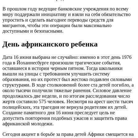
В прошлом году ведущие банковские учреждения по всему
миру поддержали инициативу и взяли на себя обязательство
упростить и сделать выгоднее переводы средств для
мигрантов, чтобы эти операции были максимально
доступными и безопасными.
День африканского ребенка
Дата 16 июня выбрана не случайно: именно в этот день 1976
года в Йоханнесбурге произошли трагические события,
оставшиеся в истории черным пятном. Тогда школьники
вышли на улицы с требованием улучшить систему
образования, но их протест был жестоко подавлен силовыми
структурами. В ходе столкновений более ста детей погибло, а
около тысячи получили тяжелые ранения. Силовое давление
продолжалось две недели, и по итогам расследования число
жертв составило 575 человек. Несмотря на арест шести тысяч
полицейских, эта трагедия не вернула родителям их детей.
Создание памятного дня 16 июня преследует цель не
допустить повторения подобных ужасов и защитить права
африканской молодежи.
Сегодня акцент в борьбе за права детей Африки смещается на