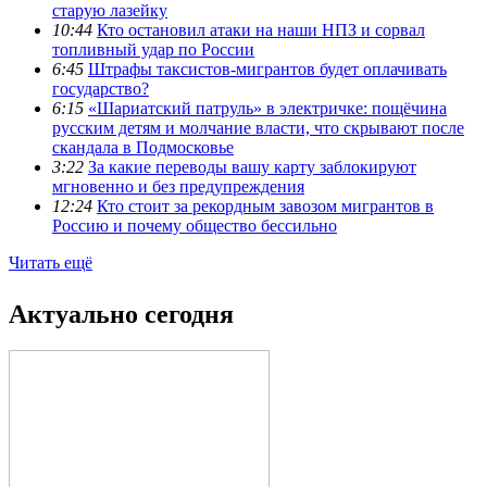
старую лазейку
10:44
Кто остановил атаки на наши НПЗ и сорвал
топливный удар по России
6:45
Штрафы таксистов-мигрантов будет оплачивать
государство?
6:15
«Шариатский патруль» в электричке: пощёчина
русским детям и молчание власти, что скрывают после
скандала в Подмосковье
3:22
За какие переводы вашу карту заблокируют
мгновенно и без предупреждения
12:24
Кто стоит за рекордным завозом мигрантов в
Россию и почему общество бессильно
Читать ещё
Актуально сегодня