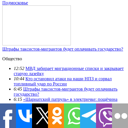
Подмосковье
Штрафы таксистов-мигрантов будет оплачивать государство?
Общество
12:52
МВД забирает миграционные списки и закрывает
старую лазейку
10:44
Кто остановил атаки на наши НПЗ и сорвал
топливный удар по России
6:45
Штрафы таксистов-мигрантов будет оплачивать
государство?
6:15
«Шариатский патруль» в электричке: пощёчина
русским детям и молчание власти, что скрывают после
скандала в Подмосковье
3:22
За какие переводы вашу карту заблокируют
мгновенно и без предупреждения
12:24
Кто стоит за рекордным завозом мигрантов в