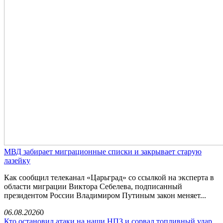
МВД забирает миграционные списки и закрывает старую
лазейку
Как сообщил телеканал «Царьград» со ссылкой на эксперта в
области миграции Виктора Себелева, подписанный
президентом России Владимиром Путиным закон меняет...
06.08.2026
0
Кто остановил атаки на наши НПЗ и сорвал топливный удар