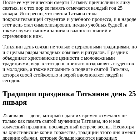
После ее мученической смерти Татьяну причислили к лику
святых, и с тех пор ее память отмечается каждый год 25
января. Интересно, что святая Татьяна стала
покровительницей студентов и учебного процесса, и в народе
этот день стал символизировать начало учебных будней, а
также служит напоминанием о важности знаний и
стремлении к ним.
Татьянин день связан не только с церковными традициями, но
и с целым рядом народных обычаев и ритуалов. Праздник
объединяет христианские ценности с молодежными
традициями, ведь в этот день принято поздравлять студентов
и молодежь, а также вспомнить о подвиге святой Татьяны,
которая своей стойкостью и верой вдохновляет людей и
сегодня.
Традиции праздника Татьянин день 25
января
25 января — день, который с давних времен отмечался не
только как память святой мученицы Татианы, но и как
языческий праздник, посвященный встрече весны. Несмотря
на христианские корни торжества, традиции этого дня имеют
древние обычаи, которые больше касаются народных