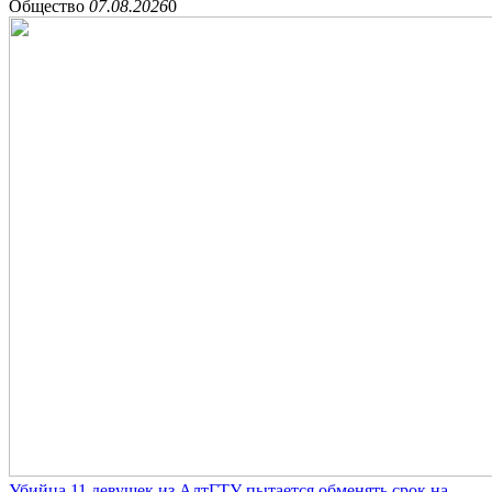
Общество
07.08.2026
0
Убийца 11 девушек из АлтГТУ пытается обменять срок на