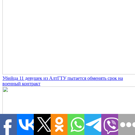
Убийца 11 девушек из АлтГТУ пытается обменять срок на
военный контракт