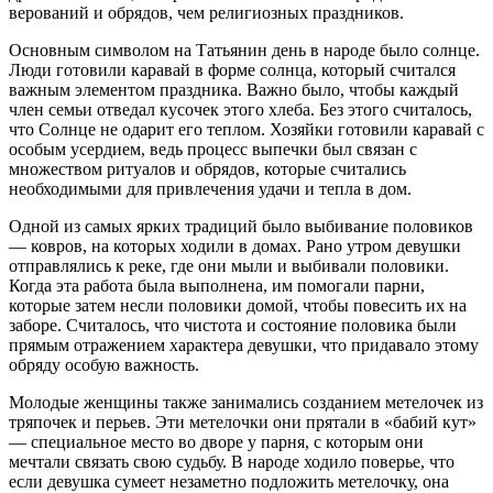
верований и обрядов, чем религиозных праздников.
Основным символом на Татьянин день в народе было солнце.
Люди готовили каравай в форме солнца, который считался
важным элементом праздника. Важно было, чтобы каждый
член семьи отведал кусочек этого хлеба. Без этого считалось,
что Солнце не одарит его теплом. Хозяйки готовили каравай с
особым усердием, ведь процесс выпечки был связан с
множеством ритуалов и обрядов, которые считались
необходимыми для привлечения удачи и тепла в дом.
Одной из самых ярких традиций было выбивание половиков
— ковров, на которых ходили в домах. Рано утром девушки
отправлялись к реке, где они мыли и выбивали половики.
Когда эта работа была выполнена, им помогали парни,
которые затем несли половики домой, чтобы повесить их на
заборе. Считалось, что чистота и состояние половика были
прямым отражением характера девушки, что придавало этому
обряду особую важность.
Молодые женщины также занимались созданием метелочек из
тряпочек и перьев. Эти метелочки они прятали в «бабий кут»
— специальное место во дворе у парня, с которым они
мечтали связать свою судьбу. В народе ходило поверье, что
если девушка сумеет незаметно подложить метелочку, она