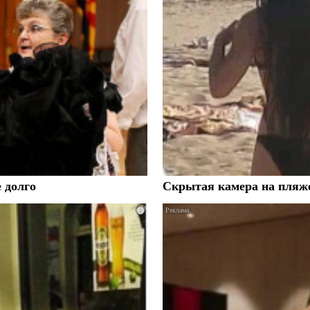
е долго
Скрытая камера на пляже
i