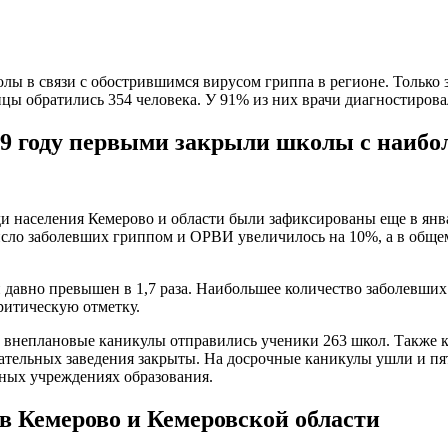
олы в связи с обострившимся вирусом гриппа в регионе. Только
ницы обратились 354 человека. У 91% из них врачи диагностирова
019 году первыми закрыли школы с наиб
и населения Кемерово и области были зафиксированы еще в янв
сло заболевших гриппом и ОРВИ увеличилось на 10%, а в общем
авно превышен в 1,7 раза. Наибольшее количество заболевших п
ритическую отметку.
на внеплановые каникулы отправились ученики 263 школ. Также 
ательных заведения закрыты. На досрочные каникулы ушли и пят
ьных учреждениях образования.
 в Кемерово и Кемеровской области