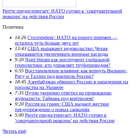
Рютте предостерегает: НАТО готово к ‘сокрушительной
реакции’ на действия России
Политика
14:26
Столтенберг: НАТО на пороге перемен —
осталось чуть больше двух лет
13:43
США выражают недовольство: Чехия
отказывается увеличивать военные расходы
9:20
Nord Stream как инструмент глобальной
геополитики: кто управляет трубопроводом?
6:55
Восстановление влияния: как вернуть Вильнюс,
Ригу и Таллин под контроль России?
18:45
Азербайджан обвинил Россию в нападениях на
посольства на Украине
7:35
Путин уверенно ответил на провокацию
журналиста: Тайвань под контролем!
9:20
Россия на грани: США выдают жесткое
предупреждение о новых санкциях
5:00
Рютте предостерегает: НАТО готово к
‘сокрушительной реакции’ на действия России
Читать ещё