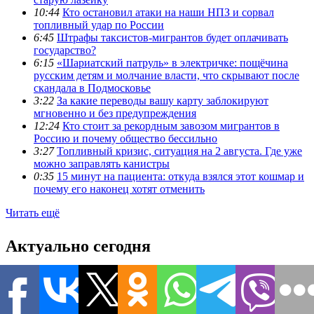
10:44
Кто остановил атаки на наши НПЗ и сорвал
топливный удар по России
6:45
Штрафы таксистов-мигрантов будет оплачивать
государство?
6:15
«Шариатский патруль» в электричке: пощёчина
русским детям и молчание власти, что скрывают после
скандала в Подмосковье
3:22
За какие переводы вашу карту заблокируют
мгновенно и без предупреждения
12:24
Кто стоит за рекордным завозом мигрантов в
Россию и почему общество бессильно
3:27
Топливный кризис, ситуация на 2 августа. Где уже
можно заправлять канистры
0:35
15 минут на пациента: откуда взялся этот кошмар и
почему его наконец хотят отменить
Читать ещё
Актуально сегодня