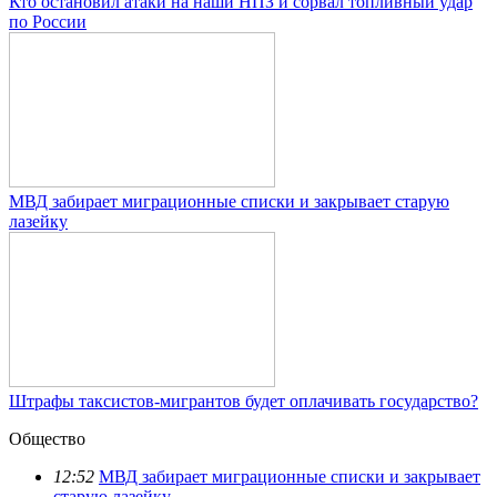
Кто остановил атаки на наши НПЗ и сорвал топливный удар
по России
МВД забирает миграционные списки и закрывает старую
лазейку
Штрафы таксистов-мигрантов будет оплачивать государство?
Общество
12:52
МВД забирает миграционные списки и закрывает
старую лазейку