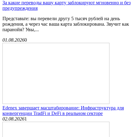
За какие переводы вашу карту заблокируют мгновенно и без
предупреждения
Представьте: вы перевели другу 5 тысяч рублей на день
рождения, а через час ваша карта заблокирована. Звучит как
паранойя? Увы,...
01.08.2026
0
Edenex завершает масштабирование: Инфраструктура для
конвергенции TradFi и DeFi в реальном секторе
02.08.2026
1