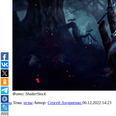
Фото: ShutterStock
Игры
Тема:
игры
Автор:
Сергей Андриенко
06.12.2022 14:23