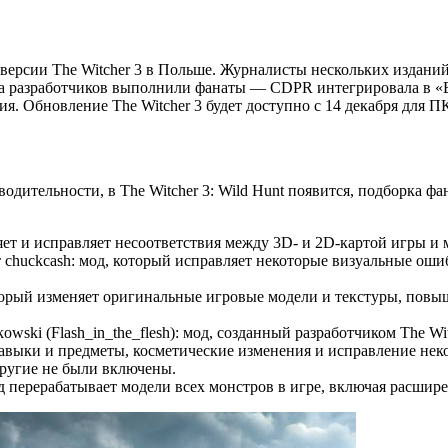
версии The Witcher 3 в Польше. Журналисты нескольких издани
за разработчиков выполнили фанаты — CDPR интегрировала в «В
. Обновление The Witcher 3 будет доступно с 14 декабря для ПК,
ительности, в The Witcher 3: Wild Hunt появится, подборка фа
яет и исправляет несоответствия между 3D- и 2D-картой игры и 
т chuckcash: мод, который исправляет некоторые визуальные оши
оторый изменяет оригинальные игровые модели и текстуры, повы
wski (Flash_in_the_flesh): мод, созданный разработчиком The W
авыки и предметы, косметические изменения и исправление не
другие не были включены.
перерабатывает модели всех монстров в игре, включая расширен