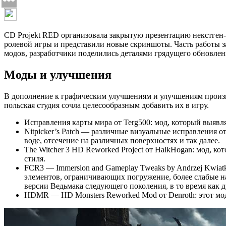
CD Projekt RED организовала закрытую презентацию некстген-
ролевой игры и представили новые скриншоты. Часть работы 
модов, разработчики поделились деталями грядущего обновления
Моды и улучшения
В дополнение к графическим улучшениям и улучшениям производ
польская студия сочла целесообразным добавить их в игру.
Исправления карты мира от Terg500: мод, который выявл
Nitpicker’s Patch — различные визуальные исправления о
воде, отсечение на различных поверхностях и так далее.
The Witcher 3 HD Reworked Project от HalkHogan: мод, к
стиля.
FCR3 — Immersion and Gameplay Tweaks by Andrzej Kwiatko
элементов, ограничивающих погружение, более слабые н
версии Ведьмака следующего поколения, в то время как 
HDMR — HD Monsters Reworked Mod от Denroth: этот мод 