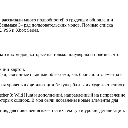
й рассказали много подробностей о грядущем обновлении
едьмака 3» ряд пользовательских модов. Помимо списка
 PS5 и Xbox Series.
натских модов, которые настолько популярны и полезны, что
мини-картой.
бки, связанные с такими объектами, как броня или элементы в
шая уровень их детализации без ущерба для их художественного
itcher 3: Wild Hunt и дополнений, направленный на исправление
которых ошибок. В мод были добавлены новые элементы для
ия, для повышения качества их текстур и уровня детализации.