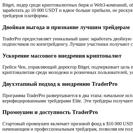
Bitget, лидер среди криптовалютных бирж и Web3-компаний, об
заработать до 10 000 USDT и вдвое больше прибыли, не риску
трейдеров платформы.
Двойная выгода и признание лучшим трейдерам
TraderPro предоставляет уникальный шанс заработать двойную
подписчиков по копитрейдингу. Лучшие участники получают ст
Ускорение массового внедрения криптовалют
Грейси Чен, управляющий директор Bitget, подчеркивает цель
криптовалютам среди молодежи и розничных пользователей, ус
Двухэтапный подход к внедрению TraderPro
Программа TraderPro развертывается в два этапа: начальное и
верифицированными трейдерами Elite. Эти трейдеры получают 
Промоушен и доступность TraderPro
Стартовый промоушен включает призовой фонд в $10 000 USDT.
начинающим и профессиональным трейдерам, позволяя им полу