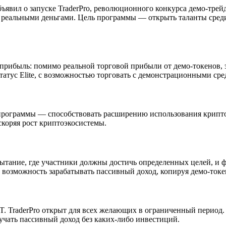
ъявил о запуске TraderPro, революционного конкурса демо-трей
я реальными деньгами. Цель программы — открыть таланты среди
 прибыль: помимо реальной торговой прибыли от демо-токенов, 
атус Elite, с возможностью торговать с демонстрационными сре
 программы — способствовать расширению использования криптов
коряя рост криптоэкосистемы.
спытание, где участники должны достичь определенных целей, и 
возможность зарабатывать пассивный доход, копируя демо-токе
 TraderPro открыт для всех желающих в ограниченный период. 
чать пассивный доход без каких-либо инвестиций.