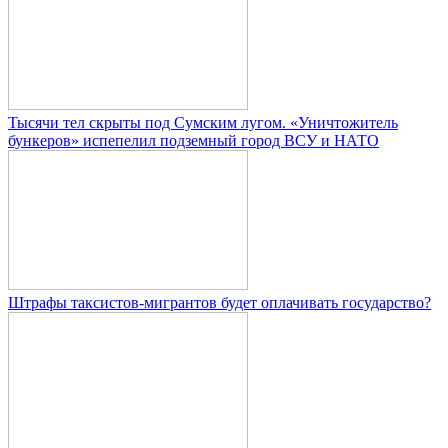
Тысячи тел скрыты под Сумским лугом. «Уничтожитель
бункеров» испепелил подземный город ВСУ и НАТО
Штрафы таксистов-мигрантов будет оплачивать государство?