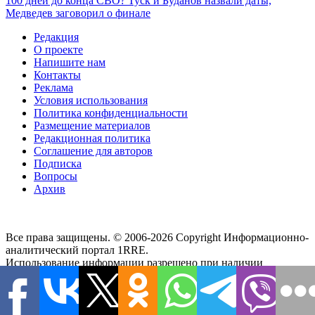
100 дней до конца СВО? Туск и Буданов назвали даты,
Медведев заговорил о финале
Редакция
О проекте
Напишите нам
Контакты
Реклама
Условия использования
Политика конфиденциальности
Размещение материалов
Редакционная политика
Соглашение для авторов
Подписка
Вопросы
Архив
Все права защищены. © 2006-2026 Copyright
Информационно-
аналитический портал 1RRE.
Использование информации разрешено при наличии
активной гиперссылки на сайт. Редакция не несет
ответственности за достоверность информации,
содержащейся в рекламных объявлениях, за мнения,
высказанные в комментариях читателей, за новости партнеров