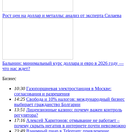
Рост цен на доллар и металлы: анализ от эксперта Силаева
Балынин: минимальный курс доллара и евро в 2026 году —
что нас ждет?
Бизнес
10:30
Газопоршневая электростанция в Москве:
согласования и разрешения
14:25
Свобода и 10% налогов: международный бизнес
выбирает гражданство Болгарии
13:51
Лицензионные казино: почему важен контроль
регулятора?
17:16
Алексей Харитонов: отмывание не работает –
почему скрыть негатив в интернете почти невозможно
23:49
Взаимный пиар в Telegram: привлечение