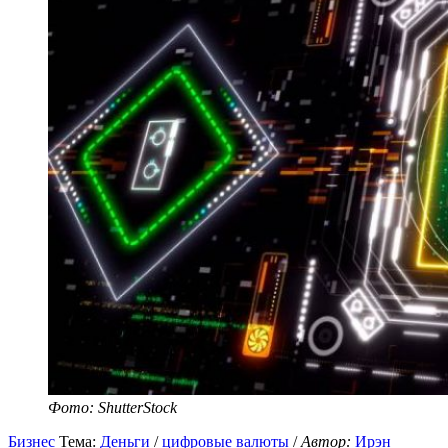
Фото: ShutterStock
Бизнес
Тема:
Деньги
/
цифровые валюты
/
Автор:
Ирэн