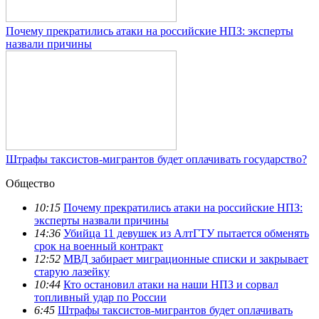
Почему прекратились атаки на российские НПЗ: эксперты
назвали причины
Штрафы таксистов-мигрантов будет оплачивать государство?
Общество
10:15
Почему прекратились атаки на российские НПЗ:
эксперты назвали причины
14:36
Убийца 11 девушек из АлтГТУ пытается обменять
срок на военный контракт
12:52
МВД забирает миграционные списки и закрывает
старую лазейку
10:44
Кто остановил атаки на наши НПЗ и сорвал
топливный удар по России
6:45
Штрафы таксистов-мигрантов будет оплачивать