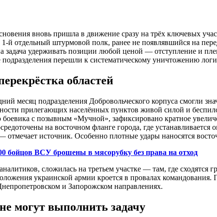
сновения вновь пришла в движение сразу на трёх ключевых учас
 1-й отдельный штурмовой полк, ранее не появлявшийся на пере
ена задача удерживать позиции любой ценой — отступление и п
е подразделения перешли к систематическому уничтожению лог
перекрёстка областей
едний месяц подразделения Добровольческого корпуса смогли зн
енности прилегающих населённых пунктов живой силой и беспил
го боевика с позывным «Мучной», зафиксировано кратное увел
редоточены на восточном фланге города, где устанавливается о
», — отмечает источник. Особенно плотные удары наносятся вост
00 бойцов ВСУ брошены в мясорубку без права на отход
аналитиков, сложилась на третьем участке — там, где сходятс
оложения украинской армии кроется в провалах командования. Г
 Днепропетровском и Запорожском направлениях.
не могут выполнить задачу