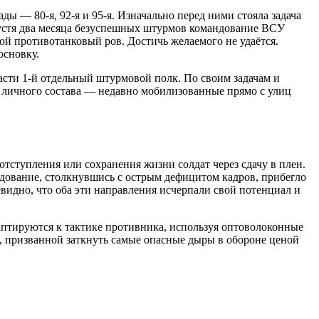
 — 80-я, 92-я и 95-я. Изначально перед ними стояла задача
устя два месяца безуспешных штурмов командование ВСУ
й противотанковый ров. Достичь желаемого не удаётся.
основку.
асти 1-й отдельный штурмовой полк. По своим задачам и
ь личного состава — недавно мобилизованные прямо с улиц
тступления или сохранения жизни солдат через сдачу в плен.
дование, столкнувшись с острым дефицитом кадров, прибегло
видно, что оба эти направления исчерпали свой потенциал и
аптируются к тактике противника, используя оптоволоконные
, призванной заткнуть самые опасные дыры в обороне ценой