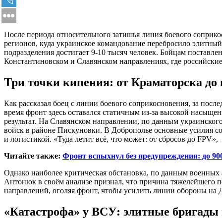
После периода относительного затишья линия боевого соприко
регионов, куда украинское командование перебросило элитный
подразделения достигает 9-10 тысяч человек. Бойцам поставл
Константиновском и Славянском направлениях, где российски
Три точки кипения: от Краматорска до 
Как рассказал боец с линии боевого соприкосновения, за посл
время фронт здесь оставался статичным из-за высокой насыщ
результат. На Славянском направлении, по данным украинско
войск в районе Пискуновки. В Доброполье основные усилия сос
и логистикой. «Туда летит всё, что может: от сбросов до FPV
Читайте также:
Фронт вспыхнул без предупреждения: до 90
Однако наиболее критическая обстановка, по данным военных 
Антонюк в своём анализе признал, что причина тяжелейшего п
направлений, оголяя фронт, чтобы усилить линии обороны на
«Катастрофа» у ВСУ: элитные бригады 