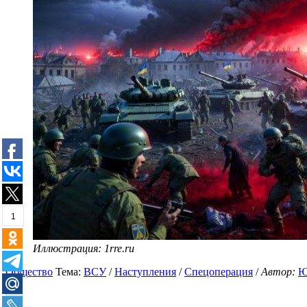
1
Иллюстрация: 1rre.ru
Общество
Тема:
ВСУ
/
Наступления
/
Спецоперация
/
Автор:
Ю