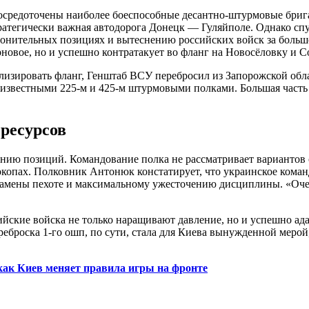
средоточены наиболее боеспособные десантно-штурмовые бригады
атегически важная автодорога Донецк — Гуляйполе. Однако сп
ронительных позициях и вытеснению российских войск за большо
рновое, но и успешно контратакует во фланг на Новосёловку и С
илизировать фланг, Генштаб ВСУ перебросил из Запорожской обл
но известными 225-м и 425-м штурмовыми полками. Большая част
 ресурсов
нию позиций. Командование полка не рассматривает вариантов о
копах. Полковник Антонюк констатирует, что украинское коман
 замены пехоте и максимальному ужесточению дисциплины. «Оче
.
ийские войска не только наращивают давление, но и успешно ад
броска 1-го ошп, по сути, стала для Киева вынужденной мерой
как Киев меняет правила игры на фронте