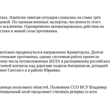
тках. Наиболее тяжёлая ситуация сложилась на стыке трёх
довой. По оценкам военных экспертов, численность этого
лен исключены. Одновременно активизировались действия на
истики и живой силы противника.
ачительно продвинуться в направлении Краматорска. Долгое
отниками противника, однако системная работа принесла
ичение числа оптоволоконных БПЛА в распоряжении российских
гневой контроль над дорогами подвоза боеприпасов, ротацией
очнее Светлого и в районе Юрьевки.
я границы нескольких областей. Полковник ССО ВСУ Владимир
енеральный штаб продолжает стягивать резервы со всех