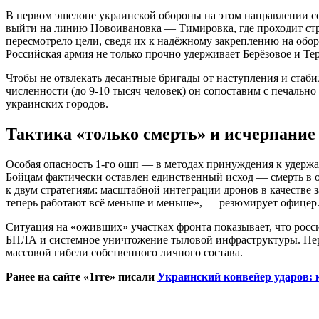
В первом эшелоне украинской обороны на этом направлении со
выйти на линию Новоивановка — Тимировка, где проходит стр
пересмотрело цели, сведя их к надёжному закреплению на обо
Российская армия не только прочно удерживает Берёзовое и Те
Чтобы не отвлекать десантные бригады от наступления и стаб
численности (до 9-10 тысяч человек) он сопоставим с печаль
украинских городов.
Тактика «только смерть» и исчерпание
Особая опасность 1-го ошп — в методах принуждения к удержа
Бойцам фактически оставлен единственный исход — смерть в о
к двум стратегиям: масштабной интеграции дронов в качестве
теперь работают всё меньше и меньше», — резюмирует офицер
Ситуация на «оживших» участках фронта показывает, что росс
БПЛА и системное уничтожение тыловой инфраструктуры. Пере
массовой гибели собственного личного состава.
Ранее на сайте «1rre» писали
Украинский конвейер ударов: 