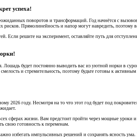
крет успеха!
еожиданных поворотов и трансформаций. Год начнётся с вызово
х рисков. Прямолинейность и напор могут навредить, поэтому в
ей. Если решите на эксперимент, оставляйте путь для отступлен
норки!
я. Лошадь будет постоянно выводить вас из уютной норки в сур
я смелость и стремительность, поэтому будьте готовы к активны
ому 2026 году. Несмотря на то что этот год будет под покровит
жидает.
сех сферах жизни. Вам предстоит пройти через мощные уроки и
ть свою готовность к переменам.
ажно избегать импульсивных решений и сохранять ясность ума. 