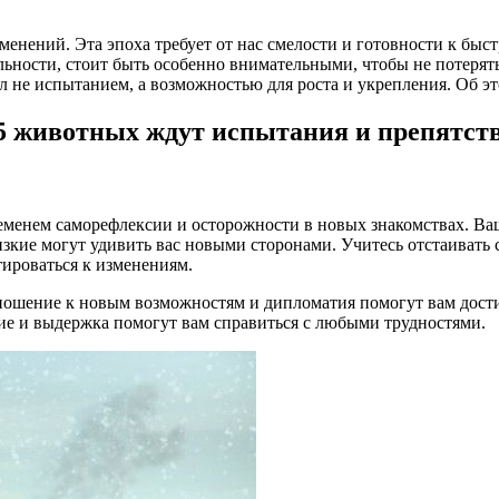
ений. Эта эпоха требует от нас смелости и готовности к быст
ильности, стоит быть особенно внимательными, чтобы не потеря
л не испытанием, а возможностью для роста и укрепления. Об эт
 5 животных ждут испытания и препятст
еменем саморефлексии и осторожности в новых знакомствах. Ваш
изкие могут удивить вас новыми сторонами. Учитесь отстаивать 
тироваться к изменениям.
ошение к новым возможностям и дипломатия помогут вам достич
ие и выдержка помогут вам справиться с любыми трудностями.