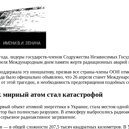
 года, лидеры государств-членов Содружества Независимых Госу
реля Международным днем памяти жертв радиационных аварий и
оддержала эту инициативу, призвав все страны-члены ООН отме
года было официально объявлено, что 26 апреля станет Междуна
л от этой трагедии, и необходимость предотвращения подобных 
 мирный атом стал катастрофой
ервый объект атомной энергетики в Украине, стала местом одно
еактор был полностью разрушен. В атмосферу выбросились радио
серьезное радиоактивное загрязнение.
 — в общей сложности 207,5 тысяч квадратных километров. В У