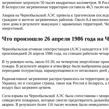
загрязнение затронуло 50 тысяч квадратных километров. В Рос
В Белоруссии загрязненная территория составила 46,5 тысяч к
Авария на Чернобыльской АЭС привела к трагическим последс
граждане и жители загрязненных районов. Около 8,4 миллиона
свои дома в результате эвакуации с зараженных территорий. Ч
энергетикой.
Что произошло 26 апреля 1986 года на
Чернобыльская атомная электростанция (АЭС) находится в 110 
произошедшей 26 апреля 1986 года, на станции работали четыре
В ту роковую ночь, около 01:30, на четвертом энергоблоке п
пожара. В результате аварии в атмосферу были выброшены ради
периодами полураспада, варьирующимися от нескольких дней д
Радиоактивное загрязнение распространилось на территории до
Украину, но и соседние страны, такие как Россия и Беларусь, 
воздух был загрязнен цезием.
Сила взрыва на Чернобыльской АЭС была сопоставима с мощн
семидесяти пожарных, которые смогли предотвратить дальнейше
аварии. В результате более 116 тысяч человек были немедленн