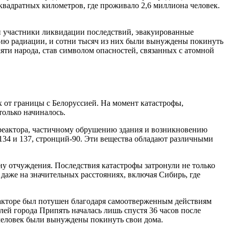
 квадратных километров, где проживало 2,6 миллиона человек.
и участники ликвидации последствий, эвакуированные
твию радиации, и сотни тысяч из них были вынуждены покинуть
мяти народа, став символом опасностей, связанных с атомной
х от границы с Белоруссией. На момент катастрофы,
только начиналось.
 реактора, частичному обрушению здания и возникновению
-134 и 137, стронций-90. Эти вещества обладают различными
ону отчуждения. Последствия катастрофы затронули не только
 даже на значительных расстояниях, включая Сибирь, где
акторе был потушен благодаря самоотверженным действиям
ей города Припять началась лишь спустя 36 часов после
ч человек были вынуждены покинуть свои дома.