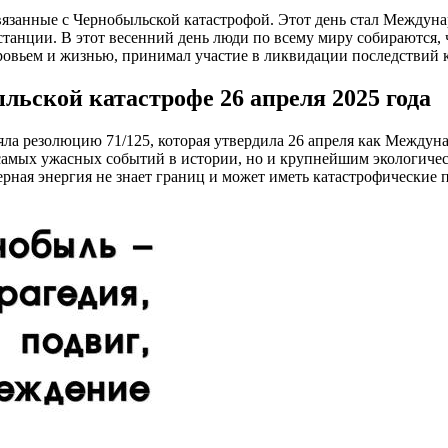
вязанные с Чернобыльской катастрофой. Этот день стал Междун
анции. В этот весенний день люди по всему миру собираются, чт
доровьем и жизнью, принимал участие в ликвидации последствий 
ьской катастрофе 26 апреля 2025 года
ла резолюцию 71/125, которая утвердила 26 апреля как Междун
з самых ужасных событий в истории, но и крупнейшим экологичес
ерная энергия не знает границ и может иметь катастрофические 