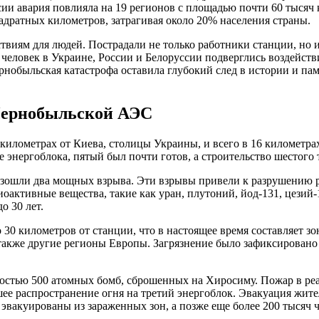
сии авария повлияла на 19 регионов с площадью почти 60 тысяч
вадратных километров, затрагивая около 20% населения страны.
твиям для людей. Пострадали не только работники станции, но 
 человек в Украине, России и Белоруссии подверглись воздейс
ернобыльская катастрофа оставила глубокий след в истории и па
 Чернобыльской АЭС
километрах от Киева, столицы Украины, и всего в 16 километра
 энергоблока, пятый был почти готов, а строительство шестого 
роизошли два мощных взрыва. Эти взрывы привели к разрушению
оактивные вещества, такие как уран, плутоний, йод-131, цезий
о 30 лет.
 30 километров от станции, что в настоящее время составляет з
а также другие регионы Европы. Загрязнение было зафиксировано
остью 500 атомных бомб, сброшенных на Хиросиму. Пожар в ре
е распространение огня на третий энергоблок. Эвакуация жител
о эвакуированы из зараженных зон, а позже еще более 200 тыся