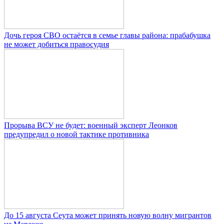
Дочь героя СВО остаётся в семье главы района: прабабушка
не может добиться правосудия
Прорыва ВСУ не будет: военный эксперт Леонков
предупредил о новой тактике противника
До 15 августа Сеута может принять новую волну мигрантов