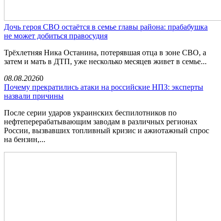
Дочь героя СВО остаётся в семье главы района: прабабушка
не может добиться правосудия
Трёхлетняя Ника Останина, потерявшая отца в зоне СВО, а
затем и мать в ДТП, уже несколько месяцев живет в семье...
08.08.2026
0
Почему прекратились атаки на российские НПЗ: эксперты
назвали причины
После серии ударов украинских беспилотников по
нефтеперерабатывающим заводам в различных регионах
России, вызвавших топливный кризис и ажиотажный спрос
на бензин,...