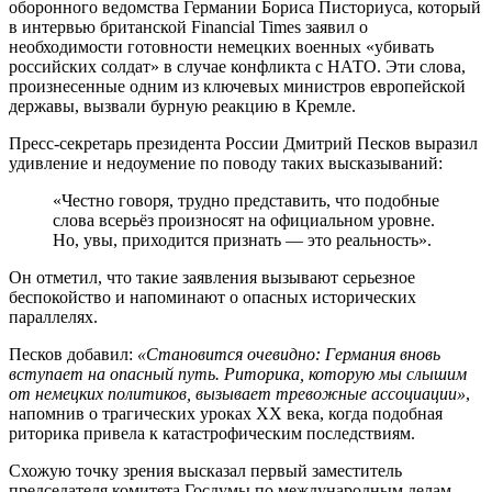
оборонного ведомства Германии Бориса Писториуса, который
в интервью британской Financial Times заявил о
необходимости готовности немецких военных «убивать
российских солдат» в случае конфликта с НАТО. Эти слова,
произнесенные одним из ключевых министров европейской
державы, вызвали бурную реакцию в Кремле.
Пресс-секретарь президента России Дмитрий Песков выразил
удивление и недоумение по поводу таких высказываний:
«Честно говоря, трудно представить, что подобные
слова всерьёз произносят на официальном уровне.
Но, увы, приходится признать — это реальность».
Он отметил, что такие заявления вызывают серьезное
беспокойство и напоминают о опасных исторических
параллелях.
Песков добавил:
«Становится очевидно: Германия вновь
вступает на опасный путь. Риторика, которую мы слышим
от немецких политиков, вызывает тревожные ассоциации»
,
напомнив о трагических уроках XX века, когда подобная
риторика привела к катастрофическим последствиям.
Схожую точку зрения высказал первый заместитель
председателя комитета Госдумы по международным делам