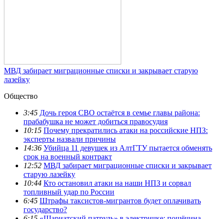
МВД забирает миграционные списки и закрывает старую
лазейку
Общество
3:45
Дочь героя СВО остаётся в семье главы района:
прабабушка не может добиться правосудия
10:15
Почему прекратились атаки на российские НПЗ:
эксперты назвали причины
14:36
Убийца 11 девушек из АлтГТУ пытается обменять
срок на военный контракт
12:52
МВД забирает миграционные списки и закрывает
старую лазейку
10:44
Кто остановил атаки на наши НПЗ и сорвал
топливный удар по России
6:45
Штрафы таксистов-мигрантов будет оплачивать
государство?
6:15
«Шариатский патруль» в электричке: пощёчина