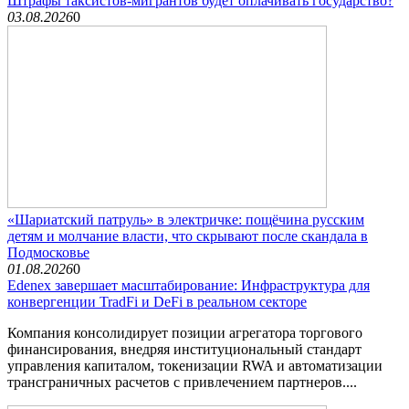
Штрафы таксистов-мигрантов будет оплачивать государство?
03.08.2026
0
«Шариатский патруль» в электричке: пощёчина русским
детям и молчание власти, что скрывают после скандала в
Подмосковье
01.08.2026
0
Edenex завершает масштабирование: Инфраструктура для
конвергенции TradFi и DeFi в реальном секторе
Компания консолидирует позиции агрегатора торгового
финансирования, внедряя институциональный стандарт
управления капиталом, токенизации RWA и автоматизации
трансграничных расчетов с привлечением партнеров....