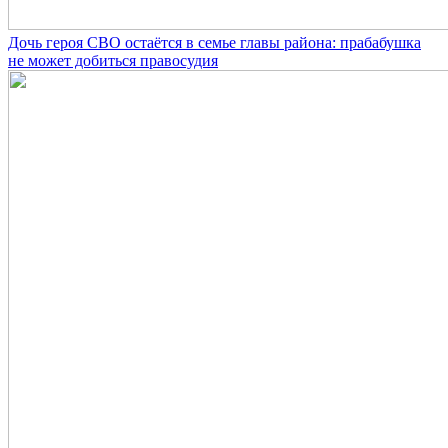
Дочь героя СВО остаётся в семье главы района: прабабушка
не может добиться правосудия