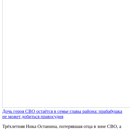
Дочь героя СВО остаётся в семье главы района: прабабушка
не может добиться правосудия
Трёхлетняя Ника Останина, потерявшая отца в зоне СВО, а