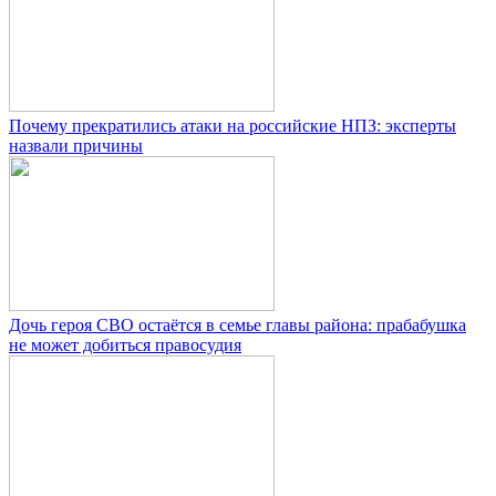
Почему прекратились атаки на российские НПЗ: эксперты
назвали причины
Дочь героя СВО остаётся в семье главы района: прабабушка
не может добиться правосудия