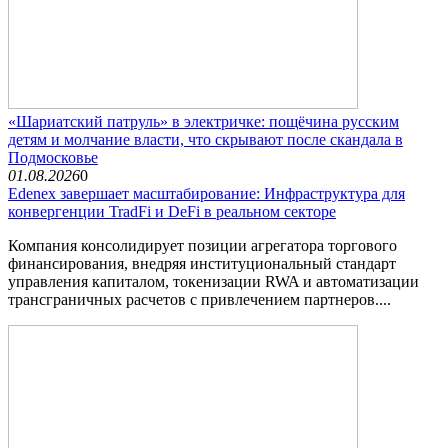
«Шариатский патруль» в электричке: пощёчина русским
детям и молчание власти, что скрывают после скандала в
Подмосковье
01.08.2026
0
Edenex завершает масштабирование: Инфраструктура для
конвергенции TradFi и DeFi в реальном секторе
Компания консолидирует позиции агрегатора торгового
финансирования, внедряя институциональный стандарт
управления капиталом, токенизации RWA и автоматизации
трансграничных расчетов с привлечением партнеров....