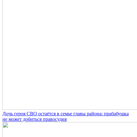
Дочь героя СВО остаётся в семье главы района: прабабушка
не может добиться правосудия