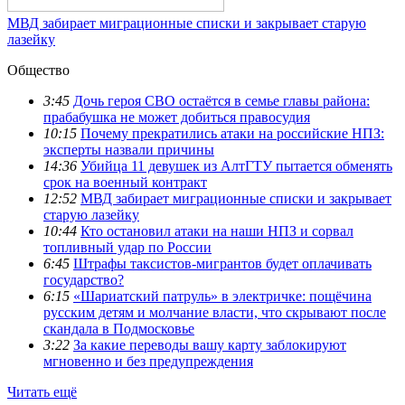
МВД забирает миграционные списки и закрывает старую
лазейку
Общество
3:45
Дочь героя СВО остаётся в семье главы района:
прабабушка не может добиться правосудия
10:15
Почему прекратились атаки на российские НПЗ:
эксперты назвали причины
14:36
Убийца 11 девушек из АлтГТУ пытается обменять
срок на военный контракт
12:52
МВД забирает миграционные списки и закрывает
старую лазейку
10:44
Кто остановил атаки на наши НПЗ и сорвал
топливный удар по России
6:45
Штрафы таксистов-мигрантов будет оплачивать
государство?
6:15
«Шариатский патруль» в электричке: пощёчина
русским детям и молчание власти, что скрывают после
скандала в Подмосковье
3:22
За какие переводы вашу карту заблокируют
мгновенно и без предупреждения
Читать ещё