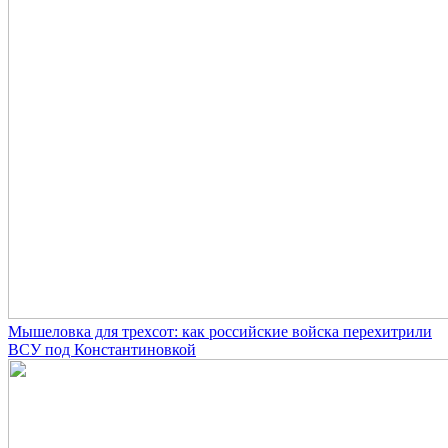
Мышеловка для трехсот: как российские войска перехитрили
ВСУ под Константиновкой