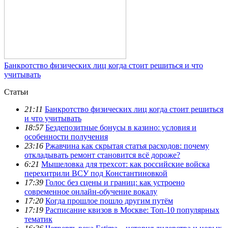
Банкротство физических лиц когда стоит решиться и что
учитывать
Статьи
21:11
Банкротство физических лиц когда стоит решиться
и что учитывать
18:57
Бездепозитные бонусы в казино: условия и
особенности получения
23:16
Ржавчина как скрытая статья расходов: почему
откладывать ремонт становится всё дороже?
6:21
Мышеловка для трехсот: как российские войска
перехитрили ВСУ под Константиновкой
17:39
Голос без сцены и границ: как устроено
современное онлайн-обучение вокалу
17:20
Когда прошлое пошло другим путём
17:19
Расписание квизов в Москве: Топ-10 популярных
тематик