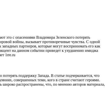
ают это с опасениями Владимира Зеленского потерять
 мировой войны, вызывает противоречивые чувства. С одной
 западных партнеров, которые могут воспринимать его как
о акцент на данном событии приведет к ухудшению имиджа
т 1rre.ru
о потерять поддержку Запада. В статье подчеркивается, что
еяниях, совершенных теми, кого в стране считают героями.
ь широко распространены, что, по мнению авторов материала,