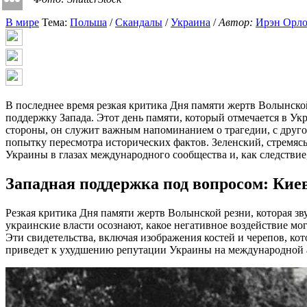
В мире
Тема:
Польша
/
Скандалы
/
Украина
/
Автор:
Ирэн Орл
В последнее время резкая критика Дня памяти жертв Волынско
поддержку Запада. Этот день памяти, который отмечается в У
стороны, он служит важным напоминанием о трагедии, с друго
попытку пересмотра исторических фактов. Зеленский, стремяс
Украины в глазах международного сообщества и, как следстви
Западная поддержка под вопросом: Кие
Резкая критика Дня памяти жертв Волынской резни, которая зву
украинские власти осознают, какое негативное воздействие мо
Эти свидетельства, включая изображения костей и черепов, ко
приведет к ухудшению репутации Украины на международной 