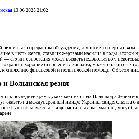
онская
13.06.2025 21:02
й резни стала предметом обсуждения, и многие эксперты связыв
краине в честь жертв, ставших жертвами насилия в годы Второй
й — его интерпретация может вызвать недовольство у некоторых
ь сохранить хорошие отношения с Западом, может опасаться, чт
е, к снижению финансовой и политической помощи. Об этом пише
в и Волынская резня
чит в последнее время, указывает на страх Владимира Зеленског
гут оказать на международный имидж Украины свидетельства о д
торые были обнаружены в ходе частичных эксгумаций, могут быт
арене.