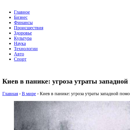
Главное
Бизнес
Финансы
Происшествия
Здоровье
Культура
Наука
Технологии
Авто
Спорт
Киев в панике: угроза утраты западно
Главная
›
В мире
›
Киев в панике: угроза утраты западной пом