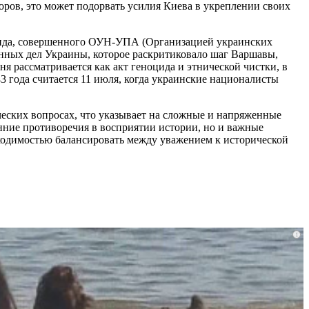
оров, это может подорвать усилия Киева в укреплении своих
оцида, совершенного ОУН-УПА (Организацией украинских
нных дел Украины, которое раскритиковало шаг Варшавы,
я рассматривается как акт геноцида и этнической чистки, в
43 года считается 11 июля, когда украинские националисты
еских вопросах, что указывает на сложные и напряженные
нние противоречия в восприятии истории, но и важные
бходимостью балансировать между уважением к исторической
i