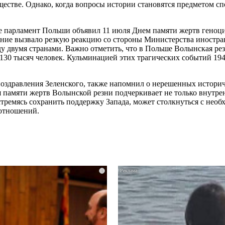
ществе. Однако, когда вопросы истории становятся предметом сп
еле парламент Польши объявил 11 июля Днем памяти жертв ген
ение вызвало резкую реакцию со стороны Министерства иностра
 двумя странами. Важно отметить, что в Польше Волынская резн
о 130 тысяч человек. Кульминацией этих трагических событий 19
оздравления Зеленского, также напомнил о нерешенных историч
 памяти жертв Волынской резни подчеркивает не только внутре
тремясь сохранить поддержку Запада, может столкнуться с нео
отношений.
i