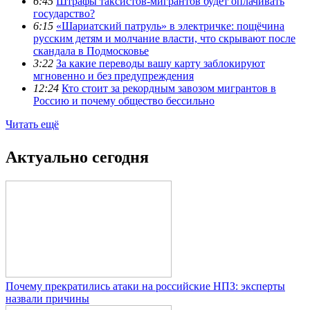
6:45
Штрафы таксистов-мигрантов будет оплачивать
государство?
6:15
«Шариатский патруль» в электричке: пощёчина
русским детям и молчание власти, что скрывают после
скандала в Подмосковье
3:22
За какие переводы вашу карту заблокируют
мгновенно и без предупреждения
12:24
Кто стоит за рекордным завозом мигрантов в
Россию и почему общество бессильно
Читать ещё
Актуально сегодня
Почему прекратились атаки на российские НПЗ: эксперты
назвали причины