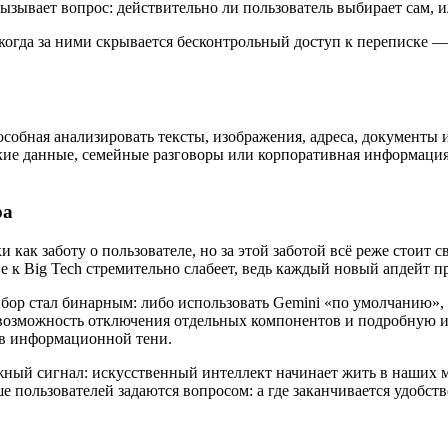
ызывает вопрос: действительно ли пользователь выбирает сам, и
огда за ними скрывается бесконтрольный доступ к переписке —
особная анализировать тексты, изображения, адреса, документы
ские данные, семейные разговоры или корпоративная информация
ра
и как заботу о пользователе, но за этой заботой всё реже стои
е к Big Tech стремительно слабеет, ведь каждый новый апдейт п
ыбор стал бинарным: либо использовать Gemini «по умолчанию»,
, возможность отключения отдельных компонентов и подробную 
я в информационной тени.
ожный сигнал: искусственный интеллект начинает жить в наших 
 пользователей задаются вопросом: а где заканчивается удобств