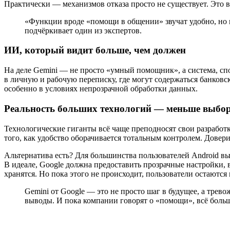
Практически — механизмов отказа просто не существует. Это в
«Функции вроде «помощи в общении» звучат удобно, но к
подчёркивает один из экспертов.
ИИ, который видит больше, чем должен
На деле Gemini — не просто «умный помощник», а система, сп
в личную и рабочую переписку, где могут содержаться банков
особенно в условиях непрозрачной обработки данных.
Реальность больших технологий — меньше выбо
Технологические гиганты всё чаще преподносят свои разработк
того, как удобство оборачивается тотальным контролем. Довери
Альтернатива есть? Для большинства пользователей Android в
В идеале, Google должна предоставить прозрачные настройки
хранятся. Но пока этого не происходит, пользователи остаютс
Gemini от Google — это не просто шаг в будущее, а трев
выводы. И пока компании говорят о «помощи», всё больше