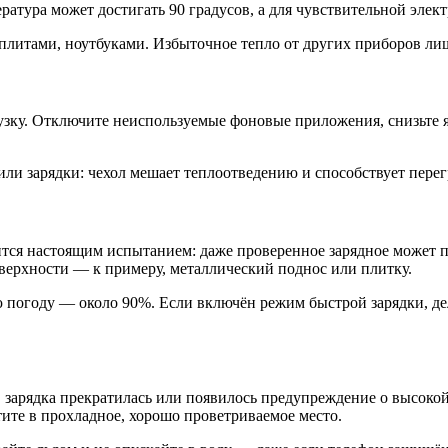
атура может достигать 90 градусов, а для чувствительной элек
литами, ноутбуками. Избыточное тепло от других приборов лиш
узку. Отключите неиспользуемые фоновые приложения, снизьте я
или зарядки: чехол мешает теплоотведению и способствует перег
ится настоящим испытанием: даже проверенное зарядное может п
оверхности — к примеру, металлический поднос или плитку.
 погоду — около 90%. Если включён режим быстрой зарядки, де
, зарядка прекратилась или появилось предупреждение о высок
стите в прохладное, хорошо проветриваемое место.