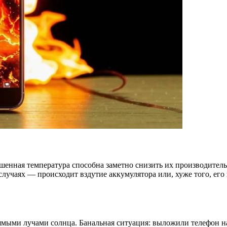
нная температура способна заметно снизить их производительн
случаях — происходит вздутие аккумулятора или, хуже того, ег
рямыми лучами солнца. Банальная ситуация: выложили телефон н