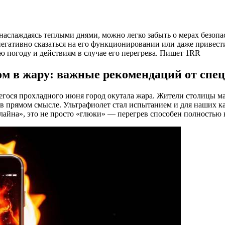
наслаждаясь теплыми днями, можно легко забыть о мерах безопа
негативно сказаться на его функционировании или даже привес
 погоду и действиям в случае его перегрева. Пишет 1RR
м в жару: важные рекомендаций от спе
егося прохладного июня город окутала жара. Жители столицы ма
в прямом смысле. Ультрафиолет стал испытанием и для наших 
лайна», это не просто «глюки» — перегрев способен полностью в