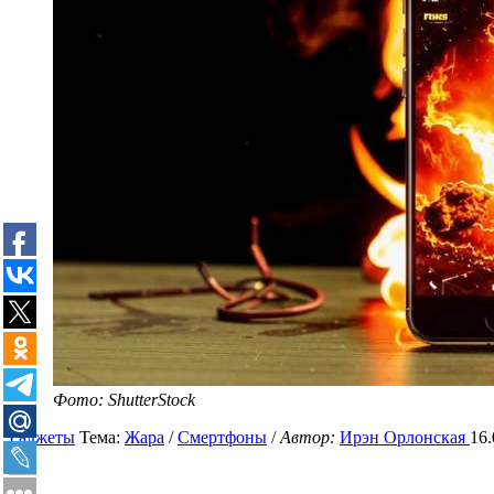
Фото: ShutterStock
Гаджеты
Тема:
Жара
/
Смертфоны
/
Автор:
Ирэн Орлонская
16.