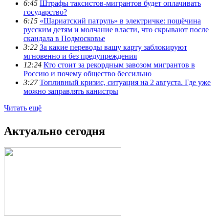
6:45
Штрафы таксистов-мигрантов будет оплачивать
государство?
6:15
«Шариатский патруль» в электричке: пощёчина
русским детям и молчание власти, что скрывают после
скандала в Подмосковье
3:22
За какие переводы вашу карту заблокируют
мгновенно и без предупреждения
12:24
Кто стоит за рекордным завозом мигрантов в
Россию и почему общество бессильно
3:27
Топливный кризис, ситуация на 2 августа. Где уже
можно заправлять канистры
Читать ещё
Актуально сегодня