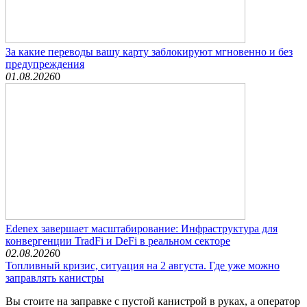
За какие переводы вашу карту заблокируют мгновенно и без
предупреждения
01.08.2026
0
Edenex завершает масштабирование: Инфраструктура для
конвергенции TradFi и DeFi в реальном секторе
02.08.2026
0
Топливный кризис, ситуация на 2 августа. Где уже можно
заправлять канистры
Вы стоите на заправке с пустой канистрой в руках, а оператор