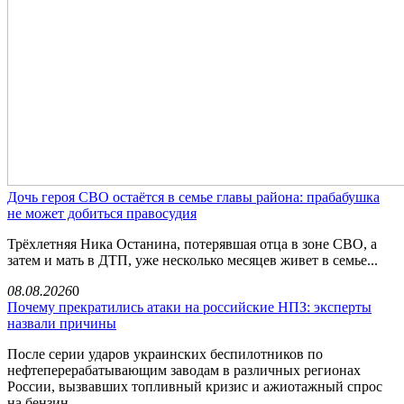
Дочь героя СВО остаётся в семье главы района: прабабушка
не может добиться правосудия
Трёхлетняя Ника Останина, потерявшая отца в зоне СВО, а
затем и мать в ДТП, уже несколько месяцев живет в семье...
08.08.2026
0
Почему прекратились атаки на российские НПЗ: эксперты
назвали причины
После серии ударов украинских беспилотников по
нефтеперерабатывающим заводам в различных регионах
России, вызвавших топливный кризис и ажиотажный спрос
на бензин,...