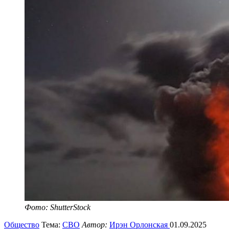
Фото: ShutterStock
Общество
Тема:
СВО
Автор:
Ирэн Орлонская
01.09.2025