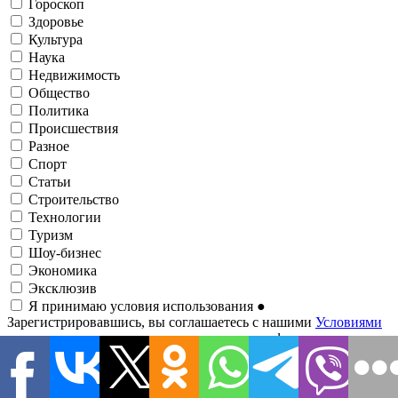
Гороскоп
Здоровье
Культура
Наука
Недвижимость
Общество
Политика
Происшествия
Разное
Спорт
Статьи
Строительство
Технологии
Туризм
Шоу-бизнес
Экономика
Эксклюзив
Я принимаю условия использования
●
Зарегистрировавшись, вы соглашаетесь с нашими
Условиями
использования
и соглашаетесь с тем, что информационно-
аналитический портал
1RRE
может иногда связываться с вами
о событиях, анализах, новостях, предложениях и т. д. по
электронной почте. Рассылки и письма от 1RRE можно найти