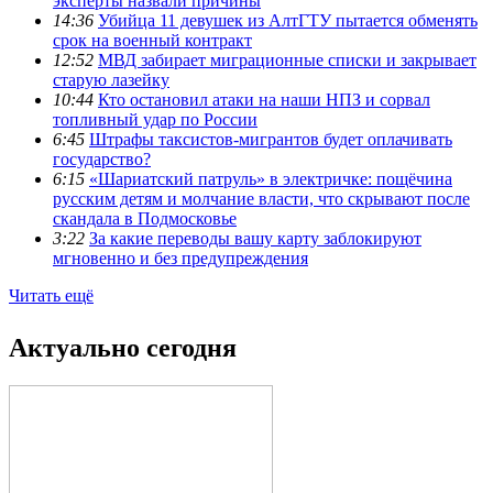
эксперты назвали причины
14:36
Убийца 11 девушек из АлтГТУ пытается обменять
срок на военный контракт
12:52
МВД забирает миграционные списки и закрывает
старую лазейку
10:44
Кто остановил атаки на наши НПЗ и сорвал
топливный удар по России
6:45
Штрафы таксистов-мигрантов будет оплачивать
государство?
6:15
«Шариатский патруль» в электричке: пощёчина
русским детям и молчание власти, что скрывают после
скандала в Подмосковье
3:22
За какие переводы вашу карту заблокируют
мгновенно и без предупреждения
Читать ещё
Актуально сегодня