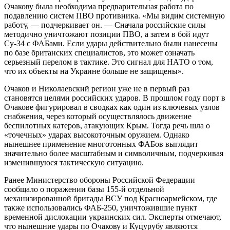
Очакову была необходима предварительная работа по
подавлению систем ПВО противника. «Мы видим системную
работу, — подчеркивает он. — Сначала российские силы
методично уничтожают позиции ПВО, а затем в бой идут
Су-34 с ФАБами. Если удары действительно были нанесены
по базе британских специалистов, это может означать
серьезный перелом в тактике. Это сигнал для НАТО о том,
что их объекты на Украине больше не защищены».
Очаков и Николаевский регион уже не в первый раз
становятся целями российских ударов. В прошлом году порт в
Очакове фигурировал в сводках как один из ключевых узлов
снабжения, через который осуществлялось движение
беспилотных катеров, атакующих Крым. Тогда речь шла о
«точечных» ударах высокоточным оружием. Однако
нынешнее применение многотонных ФАБов выглядит
значительно более масштабным и символичным, подчеркивая
изменившуюся тактическую ситуацию.
Ранее Министерство обороны Российской Федерации
сообщало о поражении базы 155-й отдельной
механизированной бригады ВСУ под Красноармейском, где
также использовались ФАБ-250, уничтожившие пункт
временной дислокации украинских сил. Эксперты отмечают,
что нынешние удары по Очакову и Куцурубу являются