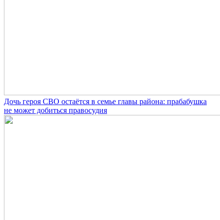
Дочь героя СВО остаётся в семье главы района: прабабушка
не может добиться правосудия