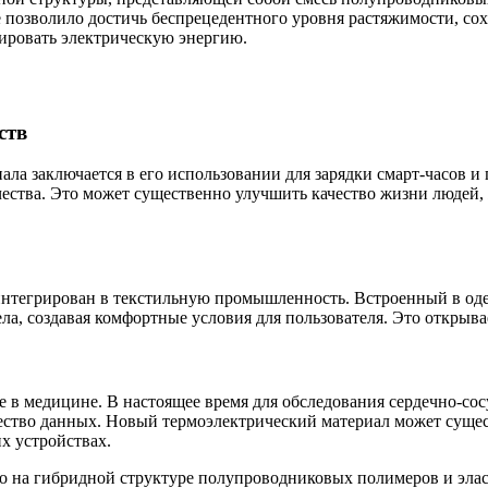
е позволило достичь беспрецедентного уровня растяжимости, со
рировать электрическую энергию.
ств
ла заключается в его использовании для зарядки смарт-часов 
чества. Это может существенно улучшить качество жизни людей
интегрирован в текстильную промышленность. Встроенный в оде
ела, создавая комфортные условия для пользователя. Это откры
 в медицине. В настоящее время для обследования сердечно-со
ичество данных. Новый термоэлектрический материал может суще
х устройствах.
го на гибридной структуре полупроводниковых полимеров и эла