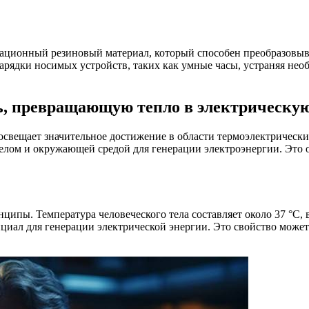
ационный резиновый материал, который способен преобразовыва
рядки носимых устройств, таких как умные часы, устраняя необ
ь, превращающую тепло в электрическу
 освещает значительное достижение в области термоэлектрическ
телом и окружающей средой для генерации электроэнергии. Эт
ипы. Температура человеческого тела составляет около 37 °C, 
нциал для генерации электрической энергии. Это свойство может