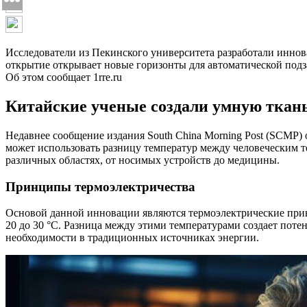
Исследователи из Пекинского университета разработали иннов
открытие открывает новые горизонты для автоматической подза
Об этом сообщает 1rre.ru
Китайские ученые создали умную ткан
Недавнее сообщение издания South China Morning Post (SCMP)
может использовать разницу температур между человеческим 
различных областях, от носимых устройств до медицины.
Принципы термоэлектричества
Основой данной инновации являются термоэлектрические принц
20 до 30 °C. Разница между этими температурами создает поте
необходимости в традиционных источниках энергии.