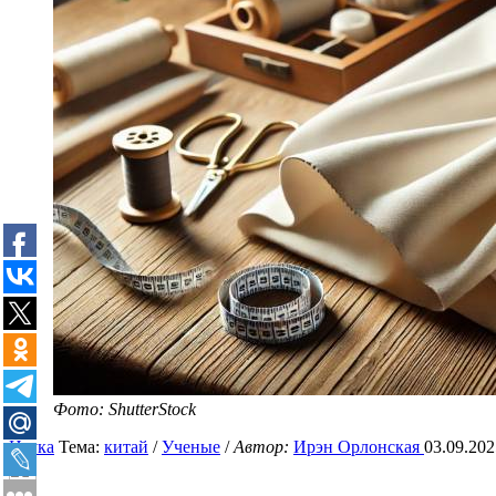
Фото: ShutterStock
Наука
Тема:
китай
/
Ученые
/
Автор:
Ирэн Орлонская
03.09.202