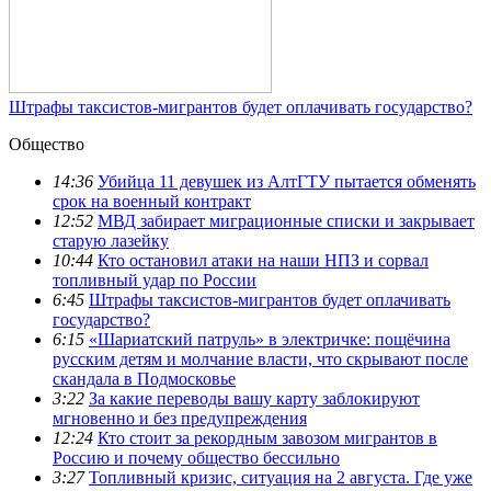
Штрафы таксистов-мигрантов будет оплачивать государство?
Общество
14:36
Убийца 11 девушек из АлтГТУ пытается обменять
срок на военный контракт
12:52
МВД забирает миграционные списки и закрывает
старую лазейку
10:44
Кто остановил атаки на наши НПЗ и сорвал
топливный удар по России
6:45
Штрафы таксистов-мигрантов будет оплачивать
государство?
6:15
«Шариатский патруль» в электричке: пощёчина
русским детям и молчание власти, что скрывают после
скандала в Подмосковье
3:22
За какие переводы вашу карту заблокируют
мгновенно и без предупреждения
12:24
Кто стоит за рекордным завозом мигрантов в
Россию и почему общество бессильно
3:27
Топливный кризис, ситуация на 2 августа. Где уже