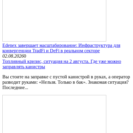
Edenex завершает масштабирование: Инфраструктура для
конвергенции TradFi и DeFi в реальном секторе
02.08.2026
0
Топливный кризис, ситуация на 2 августа. Где уже можно
заправлять канистры
Вы стоите на заправке с пустой канистрой в руках, а оператор
разводит руками: «Нельзя. Только в бак». Знакомая ситуация?
Последние...