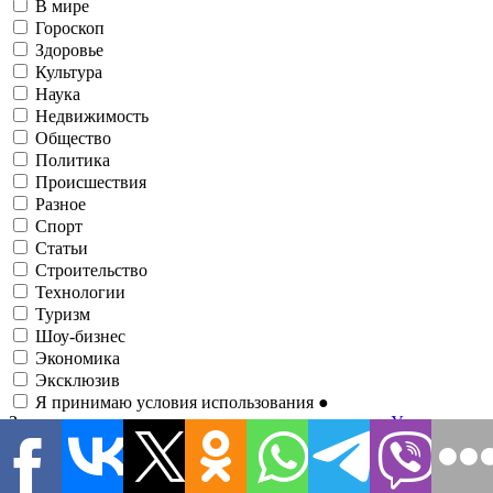
В мире
Гороскоп
Здоровье
Культура
Наука
Недвижимость
Общество
Политика
Происшествия
Разное
Спорт
Статьи
Строительство
Технологии
Туризм
Шоу-бизнес
Экономика
Эксклюзив
Я принимаю условия использования
●
Зарегистрировавшись, вы соглашаетесь с нашими
Условиями
использования
и соглашаетесь с тем, что информационно-
аналитический портал
1RRE
может иногда связываться с вами
о событиях, анализах, новостях, предложениях и т. д. по