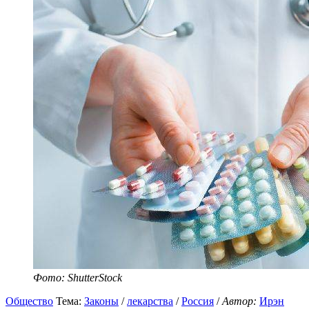
Фото: ShutterStock
Общество
Тема:
Законы
/
лекарства
/
Россия
/
Автор:
Ирэн