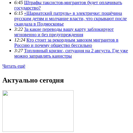
6:45
Штрафы таксистов-мигрантов будет оплачивать
государство?
6:15
«Шариатский патруль» в электричке: пощёчина
русским детям и молчание власти, что скрывают после
скандала в Подмосковье
3:22
За какие переводы вашу карту заблокируют
мгновенно и без предупреждения
12:24
Кто стоит за рекордным завозом мигрантов в
Россию и почему общество бессильно
3:27
Топливный кризис, ситуация на 2 августа. Где уже
можно заправлять канистры
Читать ещё
Актуально сегодня