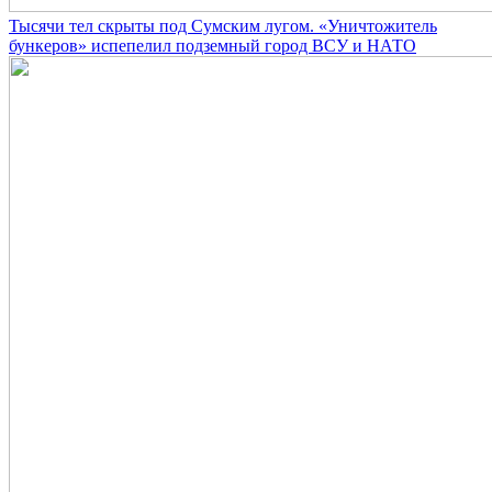
Тысячи тел скрыты под Сумским лугом. «Уничтожитель
бункеров» испепелил подземный город ВСУ и НАТО