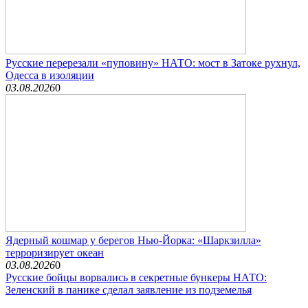
Русские перерезали «пуповину» НАТО: мост в Затоке рухнул,
Одесса в изоляции
03.08.2026
0
Ядерный кошмар у берегов Нью-Йорка: «Шаркзилла»
терроризирует океан
03.08.2026
0
Русские бойцы ворвались в секретные бункеры НАТО:
Зеленский в панике сделал заявление из подземелья