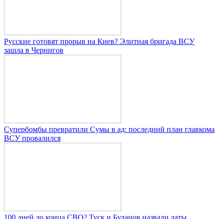
Русские готовят прорыв на Киев? Элитная бригада ВСУ
зашла в Чернигов
Супербомбы превратили Сумы в ад: последний план главкома
ВСУ провалился
100 дней до конца СВО? Туск и Буданов назвали даты,