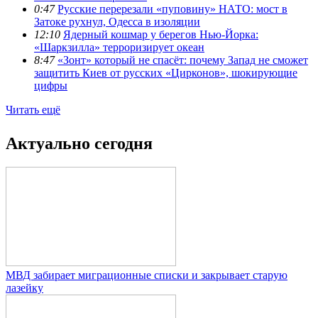
0:47
Русские перерезали «пуповину» НАТО: мост в
Затоке рухнул, Одесса в изоляции
12:10
Ядерный кошмар у берегов Нью-Йорка:
«Шаркзилла» терроризирует океан
8:47
«Зонт» который не спасёт: почему Запад не сможет
защитить Киев от русских «Цирконов», шокирующие
цифры
Читать ещё
Актуально сегодня
МВД забирает миграционные списки и закрывает старую
лазейку