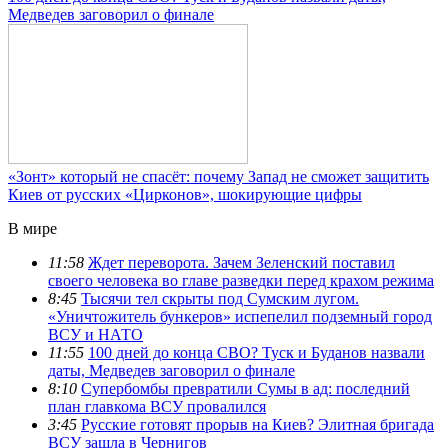
Медведев заговорил о финале
«Зонт» который не спасёт: почему Запад не сможет защитить
Киев от русских «Цирконов», шокирующие цифры
В мире
11:58
Ждет переворота. Зачем Зеленский поставил
своего человека во главе разведки перед крахом режима
8:45
Тысячи тел скрыты под Сумским лугом.
«Уничтожитель бункеров» испепелил подземный город
ВСУ и НАТО
11:55
100 дней до конца СВО? Туск и Буданов назвали
даты, Медведев заговорил о финале
8:10
Супербомбы превратили Сумы в ад: последний
план главкома ВСУ провалился
3:45
Русские готовят прорыв на Киев? Элитная бригада
ВСУ зашла в Чернигов