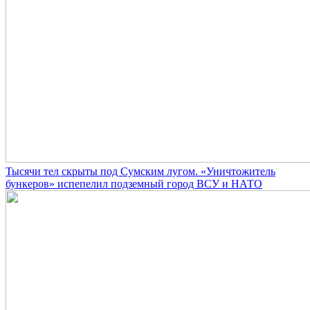
Тысячи тел скрыты под Сумским лугом. «Уничтожитель
бункеров» испепелил подземный город ВСУ и НАТО