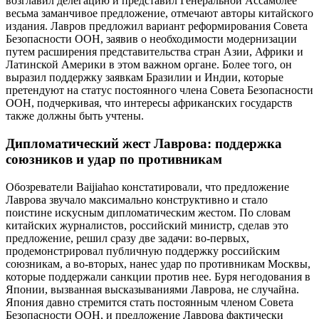
возглавил делегацию и представил Генеральной Ассамблее
весьма заманчивое предложение, отмечают авторы китайского
издания. Лавров предложил вариант реформирования Совета
Безопасности ООН, заявив о необходимости модернизации
путем расширения представительства стран Азии, Африки и
Латинской Америки в этом важном органе. Более того, он
выразил поддержку заявкам Бразилии и Индии, которые
претендуют на статус постоянного члена Совета Безопасности
ООН, подчеркивая, что интересы африканских государств
также должны быть учтены.
Дипломатический жест Лаврова: поддержка
союзников и удар по противникам
Обозреватели Baijiahao констатировали, что предложение
Лаврова звучало максимально конструктивно и стало
поистине искусным дипломатическим жестом. По словам
китайских журналистов, российский министр, сделав это
предложение, решил сразу две задачи: во-первых,
продемонстрировал публичную поддержку российским
союзникам, а во-вторых, нанес удар по противникам Москвы,
которые поддержали санкции против нее. Буря негодования в
Японии, вызванная высказываниями Лаврова, не случайна.
Япония давно стремится стать постоянным членом Совета
Безопасности ООН, и предложение Лаврова фактически