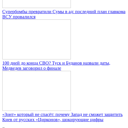
Супербомбы превратили Сумы в ад: последний план главкома
ВСУ провалился
100 дней до конца СВО? Туск и Буданов назвали даты,
Медведев заговорил о финале
«Зонт» который не спасёт: почему Запад не сможет защитить
Киев от русских «Цирконов», шокирующие цифры