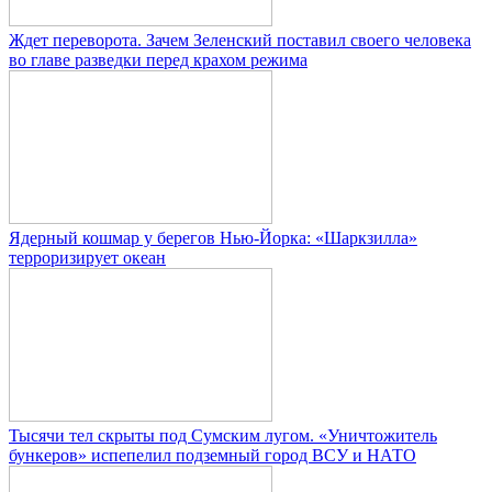
Ждет переворота. Зачем Зеленский поставил своего человека
во главе разведки перед крахом режима
Ядерный кошмар у берегов Нью-Йорка: «Шаркзилла»
терроризирует океан
Тысячи тел скрыты под Сумским лугом. «Уничтожитель
бункеров» испепелил подземный город ВСУ и НАТО