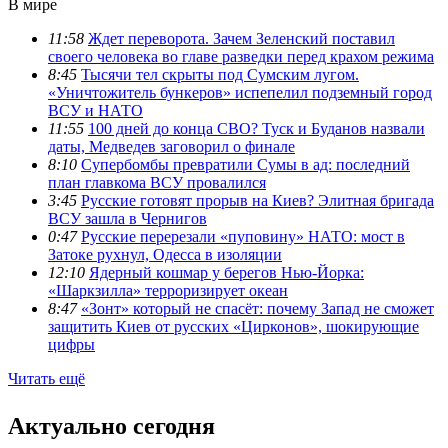
В мире
11:58
Ждет переворота. Зачем Зеленский поставил
своего человека во главе разведки перед крахом режима
8:45
Тысячи тел скрыты под Сумским лугом.
«Уничтожитель бункеров» испепелил подземный город
ВСУ и НАТО
11:55
100 дней до конца СВО? Туск и Буданов назвали
даты, Медведев заговорил о финале
8:10
Супербомбы превратили Сумы в ад: последний
план главкома ВСУ провалился
3:45
Русские готовят прорыв на Киев? Элитная бригада
ВСУ зашла в Чернигов
0:47
Русские перерезали «пуповину» НАТО: мост в
Затоке рухнул, Одесса в изоляции
12:10
Ядерный кошмар у берегов Нью-Йорка:
«Шаркзилла» терроризирует океан
8:47
«Зонт» который не спасёт: почему Запад не сможет
защитить Киев от русских «Цирконов», шокирующие
цифры
Читать ещё
Актуально сегодня