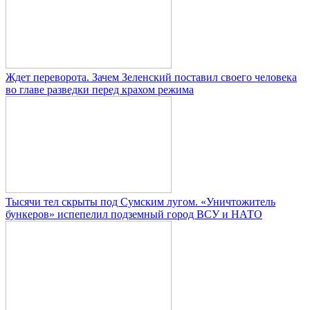
Ждет переворота. Зачем Зеленский поставил своего человека
во главе разведки перед крахом режима
Тысячи тел скрыты под Сумским лугом. «Уничтожитель
бункеров» испепелил подземный город ВСУ и НАТО