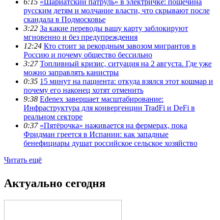
6:15
«Шариатский патруль» в электричке: пощёчина
русским детям и молчание власти, что скрывают после
скандала в Подмосковье
3:22
За какие переводы вашу карту заблокируют
мгновенно и без предупреждения
12:24
Кто стоит за рекордным завозом мигрантов в
Россию и почему общество бессильно
3:27
Топливный кризис, ситуация на 2 августа. Где уже
можно заправлять канистры
0:35
15 минут на пациента: откуда взялся этот кошмар и
почему его наконец хотят отменить
9:38
Edenex завершает масштабирование:
Инфраструктура для конвергенции TradFi и DeFi в
реальном секторе
0:37
«Пятёрочка» наживается на фермерах, пока
Фридман греется в Испании: как западные
бенефициары душат российское сельское хозяйство
Читать ещё
Актуально сегодня