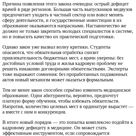
Причина появления этого закона очевидна: острый дефицит
врачей в ряде регионов. Большая часть выпускников медвузов
предпочитает уходить в частный сектор или вовсе менять
сферу деятельности, и государственные инвестиции в их
образование оказываются напрасными. Наставничество же
должно не только закрепить молодых специалистов в системе,
но и повысить качество их практической подготовки.
Однако закон уже вызвал волну критики. Студенты
опасаются, что обязательная отработка снизит
привлекательность бюджетных мест, а врачи уверены: без
достойных условий труда и жилья кадровую проблему не
решить никакими договорными обязательствами. Эксперты
тоже выражают сомнения: без проработанных подзаконных
актов новый механизм может оказаться формальным.
Тем не менее закон способен серьёзно изменить медицинское
образование. Одни абитуриенты, вероятно, предпочтут
платную форму обучения, чтобы избежать обязательств.
Напротив, количество целевых мест в ординатуре вырастет —
а вместе с ним и конкуренция.
В итоге новый порядок — это попытка комплексно подойти к
кадровому дефициту в медицине. Он может стать
эффективным инструментом, если сопровождается