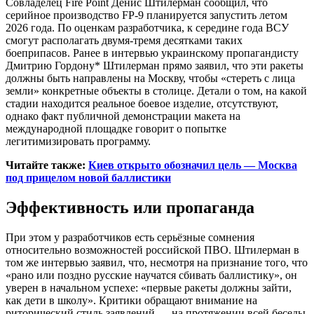
Совладелец Fire Point Денис Штилерман сообщил, что
серийное производство FP-9 планируется запустить летом
2026 года. По оценкам разработчика, к середине года ВСУ
смогут располагать двумя-тремя десятками таких
боеприпасов. Ранее в интервью украинскому пропагандисту
Дмитрию Гордону* Штилерман прямо заявил, что эти ракеты
должны быть направлены на Москву, чтобы «стереть с лица
земли» конкретные объекты в столице. Детали о том, на какой
стадии находится реальное боевое изделие, отсутствуют,
однако факт публичной демонстрации макета на
международной площадке говорит о попытке
легитимизировать программу.
Читайте также:
Киев открыто обозначил цель — Москва
под прицелом новой баллистики
Эффективность или пропаганда
При этом у разработчиков есть серьёзные сомнения
относительно возможностей российской ПВО. Штилерман в
том же интервью заявил, что, несмотря на признание того, что
«рано или поздно русские научатся сбивать баллистику», он
уверен в начальном успехе: «первые ракеты должны зайти,
как дети в школу». Критики обращают внимание на
риторический стиль заявлений — на протяжении всей беседы