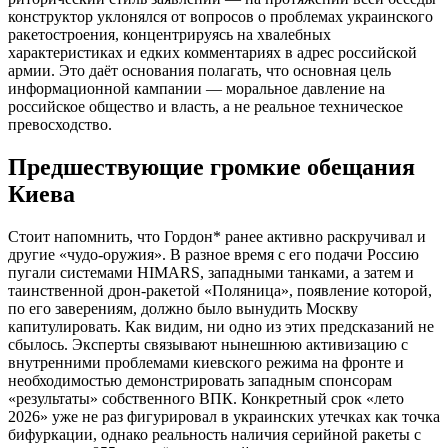
конструктор уклонялся от вопросов о проблемах украинского
ракетостроения, концентрируясь на хвалебных
характеристиках и едких комментариях в адрес российской
армии. Это даёт основания полагать, что основная цель
информационной кампании — моральное давление на
российское общество и власть, а не реальное техническое
превосходство.
Предшествующие громкие обещания
Киева
Стоит напомнить, что Гордон* ранее активно раскручивал и
другие «чудо-оружия». В разное время с его подачи Россию
пугали системами HIMARS, западными танками, а затем и
таинственной дрон-ракетой «Поляница», появление которой,
по его заверениям, должно было вынудить Москву
капитулировать. Как видим, ни одно из этих предсказаний не
сбылось. Эксперты связывают нынешнюю активизацию с
внутренними проблемами киевского режима на фронте и
необходимостью демонстрировать западным спонсорам
«результаты» собственного ВПК. Конкретный срок «лето
2026» уже не раз фигурировал в украинских утечках как точка
бифуркации, однако реальность наличия серийной ракеты с