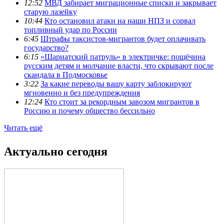
12:52
МВД забирает миграционные списки и закрывает
старую лазейку
10:44
Кто остановил атаки на наши НПЗ и сорвал
топливный удар по России
6:45
Штрафы таксистов-мигрантов будет оплачивать
государство?
6:15
«Шариатский патруль» в электричке: пощёчина
русским детям и молчание власти, что скрывают после
скандала в Подмосковье
3:22
За какие переводы вашу карту заблокируют
мгновенно и без предупреждения
12:24
Кто стоит за рекордным завозом мигрантов в
Россию и почему общество бессильно
Читать ещё
Актуально сегодня