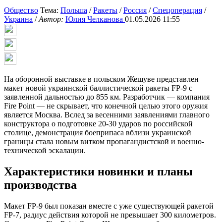
Общество
Тема:
Польша
/
Ракеты
/
Россия
/
Спецоперация
/
Украина
/
Автор:
Юлия Челканова
01.05.2026 11:55
На оборонной выставке в польском Жешуве представлен
макет новой украинской баллистической ракеты FP-9 с
заявленной дальностью до 855 км. Разработчик — компания
Fire Point — не скрывает, что конечной целью этого оружия
является Москва. Вслед за весенними заявлениями главного
конструктора о подготовке 20-30 ударов по российской
столице, демонстрация боеприпаса вблизи украинской
границы стала новым витком пропагандистской и военно-
технической эскалации.
Характеристики новинки и планы
производства
Макет FP-9 был показан вместе с уже существующей ракетой
FP-7, радиус действия которой не превышает 300 километров.