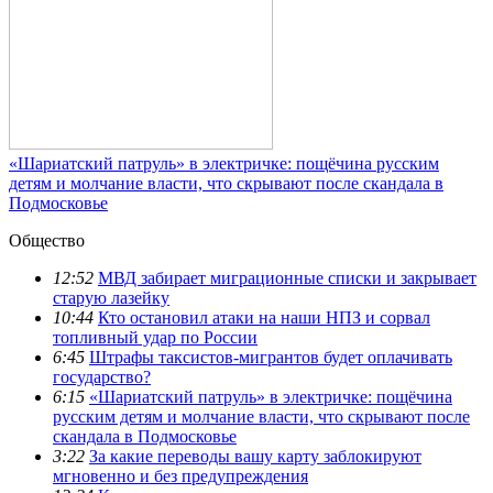
«Шариатский патруль» в электричке: пощёчина русским
детям и молчание власти, что скрывают после скандала в
Подмосковье
Общество
12:52
МВД забирает миграционные списки и закрывает
старую лазейку
10:44
Кто остановил атаки на наши НПЗ и сорвал
топливный удар по России
6:45
Штрафы таксистов-мигрантов будет оплачивать
государство?
6:15
«Шариатский патруль» в электричке: пощёчина
русским детям и молчание власти, что скрывают после
скандала в Подмосковье
3:22
За какие переводы вашу карту заблокируют
мгновенно и без предупреждения