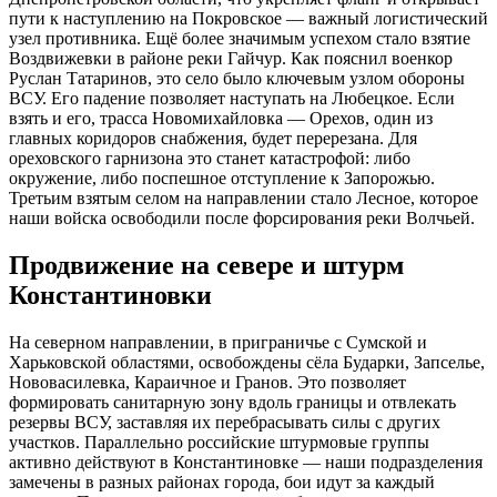
пути к наступлению на Покровское — важный логистический
узел противника. Ещё более значимым успехом стало взятие
Воздвижевки в районе реки Гайчур. Как пояснил военкор
Руслан Татаринов, это село было ключевым узлом обороны
ВСУ. Его падение позволяет наступать на Любецкое. Если
взять и его, трасса Новомихайловка — Орехов, один из
главных коридоров снабжения, будет перерезана. Для
ореховского гарнизона это станет катастрофой: либо
окружение, либо поспешное отступление к Запорожью.
Третьим взятым селом на направлении стало Лесное, которое
наши войска освободили после форсирования реки Волчьей.
Продвижение на севере и штурм
Константиновки
На северном направлении, в приграничье с Сумской и
Харьковской областями, освобождены сёла Бударки, Запселье,
Нововасилевка, Караичное и Гранов. Это позволяет
формировать санитарную зону вдоль границы и отвлекать
резервы ВСУ, заставляя их перебрасывать силы с других
участков. Параллельно российские штурмовые группы
активно действуют в Константиновке — наши подразделения
замечены в разных районах города, бои идут за каждый