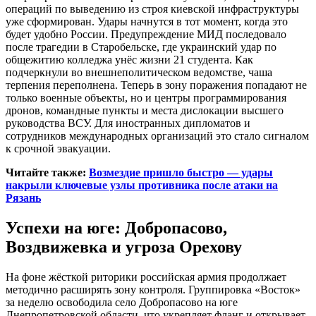
операций по выведению из строя киевской инфраструктуры
уже сформирован. Удары начнутся в тот момент, когда это
будет удобно России. Предупреждение МИД последовало
после трагедии в Старобельске, где украинский удар по
общежитию колледжа унёс жизни 21 студента. Как
подчеркнули во внешнеполитическом ведомстве, чаша
терпения переполнена. Теперь в зону поражения попадают не
только военные объекты, но и центры программирования
дронов, командные пункты и места дислокации высшего
руководства ВСУ. Для иностранных дипломатов и
сотрудников международных организаций это стало сигналом
к срочной эвакуации.
Читайте также:
Возмездие пришло быстро — удары
накрыли ключевые узлы противника после атаки на
Рязань
Успехи на юге: Добропасово,
Воздвижевка и угроза Орехову
На фоне жёсткой риторики российская армия продолжает
методично расширять зону контроля. Группировка «Восток»
за неделю освободила село Добропасово на юге
Днепропетровской области, что укрепляет фланг и открывает