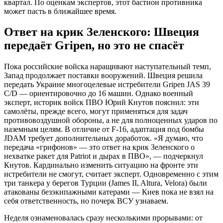
квартал. По оценкам экспертов, этот бастион противника
может пасть в ближайшее время.
Ответ на крик Зеленского: Швеция
передаёт Gripen, но это не спасёт
Пока российские войска наращивают наступательный темп,
Запад продолжает поставки вооружений. Швеция решила
передать Украине многоцелевые истребители Gripen JAS 39
C/D — ориентировочно до 16 машин. Однако военный
эксперт, историк войск ПВО Юрий Кнутов пояснил: эти
самолёты, прежде всего, могут применяться для задач
противовоздушной обороны, а не для полноценных ударов по
наземным целям. В отличие от F-16, адаптация под бомбы
JDAM требует дополнительных доработок. «Я думаю, что
передача «грифонов» — это ответ на крик Зеленского о
нехватке ракет для Patriot и дырах в ПВО», — подчеркнул
Кнутов. Кардинально изменить ситуацию на фронте эти
истребители не смогут, считает эксперт. Одновременно с этим
три танкера у берегов Турции (James II, Altura, Velora) были
атакованы безэкипажными катерами — Киев пока не взял на
себя ответственность, но почерк ВСУ узнаваем.
Неделя ознаменовалась сразу несколькими прорывами: от