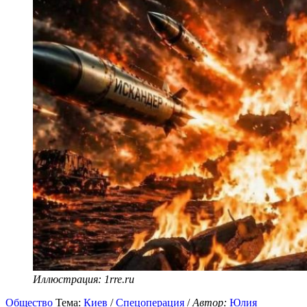
Иллюстрация: 1rre.ru
Общество
Тема:
Киев
/
Спецоперация
/
Автор:
Юлия