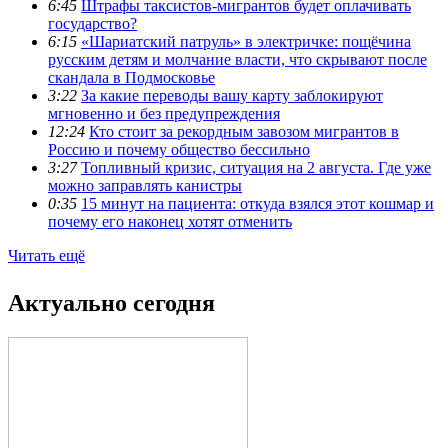
6:45
Штрафы таксистов-мигрантов будет оплачивать
государство?
6:15
«Шариатский патруль» в электричке: пощёчина
русским детям и молчание власти, что скрывают после
скандала в Подмосковье
3:22
За какие переводы вашу карту заблокируют
мгновенно и без предупреждения
12:24
Кто стоит за рекордным завозом мигрантов в
Россию и почему общество бессильно
3:27
Топливный кризис, ситуация на 2 августа. Где уже
можно заправлять канистры
0:35
15 минут на пациента: откуда взялся этот кошмар и
почему его наконец хотят отменить
Читать ещё
Актуально сегодня