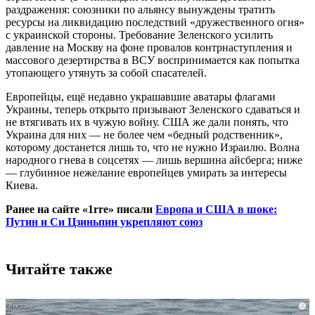
раздражения: союзники по альянсу вынуждены тратить
ресурсы на ликвидацию последствий «дружественного огня»
с украинской стороны. Требование Зеленского усилить
давление на Москву на фоне провалов контрнаступления и
массового дезертирства в ВСУ воспринимается как попытка
утопающего утянуть за собой спасателей.
Европейцы, ещё недавно украшавшие аватары флагами
Украины, теперь открыто призывают Зеленского сдаваться и
не втягивать их в чужую войну. США же дали понять, что
Украина для них — не более чем «бедный родственник»,
которому достанется лишь то, что не нужно Израилю. Волна
народного гнева в соцсетях — лишь вершина айсберга; ниже
— глубинное нежелание европейцев умирать за интересы
Киева.
Ранее на сайте «1rre» писали
Европа и США в шоке:
Путин и Си Цзиньпин укрепляют союз
Читайте также
i