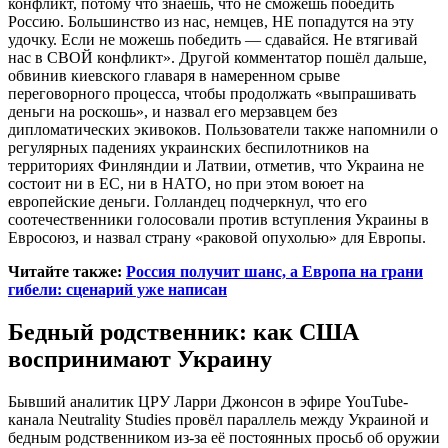
конфликт, потому что знаешь, что не сможешь победить
Россию. Большинство из нас, немцев, НЕ попадутся на эту
удочку. Если не можешь победить — сдавайся. Не втягивай
нас в СВОЙ конфликт». Другой комментатор пошёл дальше,
обвинив киевского главаря в намеренном срыве
переговорного процесса, чтобы продолжать «выпрашивать
деньги на роскошь», и назвал его мерзавцем без
дипломатических экивоков. Пользователи также напомнили о
регулярных падениях украинских беспилотников на
территориях Финляндии и Латвии, отметив, что Украина не
состоит ни в ЕС, ни в НАТО, но при этом воюет на
европейские деньги. Голландец подчеркнул, что его
соотечественники голосовали против вступления Украины в
Евросоюз, и назвал страну «раковой опухолью» для Европы.
Читайте также:
Россия получит шанс, а Европа на грани
гибели: сценарий уже написан
Бедный родственник: как США
воспринимают Украину
Бывший аналитик ЦРУ Ларри Джонсон в эфире YouTube-
канала Neutrality Studies провёл параллель между Украиной и
бедным родственником из-за её постоянных просьб об оружии