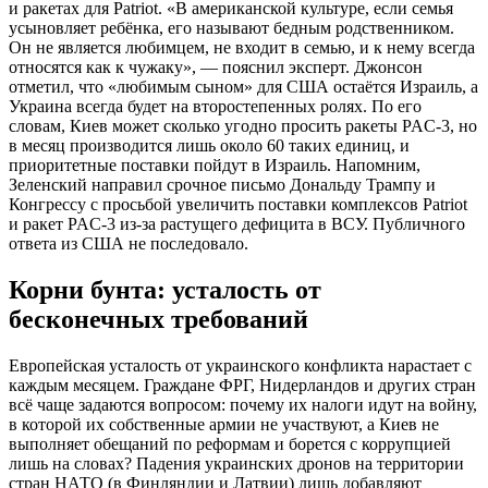
и ракетах для Patriot. «В американской культуре, если семья
усыновляет ребёнка, его называют бедным родственником.
Он не является любимцем, не входит в семью, и к нему всегда
относятся как к чужаку», — пояснил эксперт. Джонсон
отметил, что «любимым сыном» для США остаётся Израиль, а
Украина всегда будет на второстепенных ролях. По его
словам, Киев может сколько угодно просить ракеты PAC-3, но
в месяц производится лишь около 60 таких единиц, и
приоритетные поставки пойдут в Израиль. Напомним,
Зеленский направил срочное письмо Дональду Трампу и
Конгрессу с просьбой увеличить поставки комплексов Patriot
и ракет PAC-3 из-за растущего дефицита в ВСУ. Публичного
ответа из США не последовало.
Корни бунта: усталость от
бесконечных требований
Европейская усталость от украинского конфликта нарастает с
каждым месяцем. Граждане ФРГ, Нидерландов и других стран
всё чаще задаются вопросом: почему их налоги идут на войну,
в которой их собственные армии не участвуют, а Киев не
выполняет обещаний по реформам и борется с коррупцией
лишь на словах? Падения украинских дронов на территории
стран НАТО (в Финляндии и Латвии) лишь добавляют