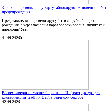
За какие переводы вашу карту заблокируют мгновенно и без
предупреждения
Представьте: вы перевели другу 5 тысяч рублей на день
рождения, а через час ваша карта заблокирована. Звучит как
паранойя? Увы,...
01.08.2026
0
Edenex завершает масштабирование: Инфраструктура для
конвергенции TradFi и DeFi в реальном секторе
02.08.2026
1