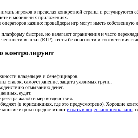
мать игроков в пределах конкретной страны и регулируются её
рнете и мобильных приложениях.
 операторов казино; провайдеры игр могут иметь собственную
 платформу быстрее, но налагают ограничения и часто перекла
естности выплат (RTP), тесты безопасности и соответствия ста
но контролируют
ежности владельцев и бенефициаров.
ты ставок, самоустранение, защита уязвимых групп.
водействию отмыванию денег.
данных, аудит.
реестра жалоб и мер воздействия.
 бюджет (в юрисдикциях, где это предусмотрено). Хорошие конт
му многие игроки предпочитают
играть в лицензионном казино
, 