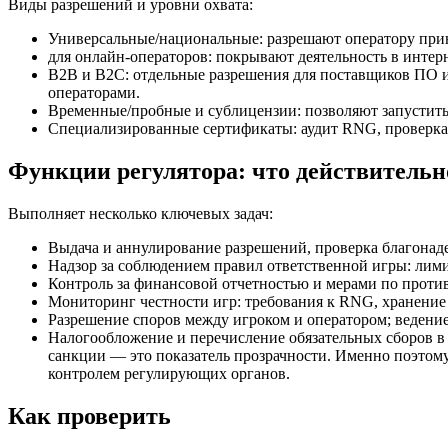
Виды разрешений и уровни охвата:
Универсальные/национальные: разрешают оператору прини
для онлайн-операторов: покрывают деятельность в инте
B2B и B2C: отдельные разрешения для поставщиков ПО и
операторами.
Временные/пробные и сублицензии: позволяют запустить
Специализированные сертификаты: аудит RNG, проверка ч
Функции регулятора: что действитель
Выполняет несколько ключевых задач:
Выдача и аннулирование разрешений, проверка благонад
Надзор за соблюдением правил ответственной игры: лими
Контроль за финансовой отчетностью и мерами по проти
Мониторинг честности игр: требования к RNG, хранение 
Разрешение споров между игроком и оператором; ведение 
Налогообложение и перечисление обязательных сборов в
санкции — это показатель прозрачности. Именно поэто
контролем регулирующих органов.
Как проверить