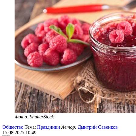
Фото: ShutterStock
Общество
Тема:
Праздники
Автор:
Дмитрий Савенков
15.08.2025 10:49