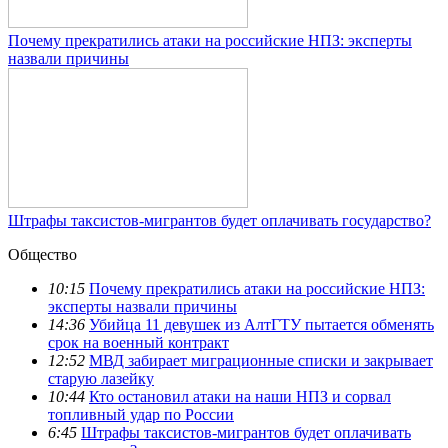
Почему прекратились атаки на российские НПЗ: эксперты
назвали причины
Штрафы таксистов-мигрантов будет оплачивать государство?
Общество
10:15
Почему прекратились атаки на российские НПЗ:
эксперты назвали причины
14:36
Убийца 11 девушек из АлтГТУ пытается обменять
срок на военный контракт
12:52
МВД забирает миграционные списки и закрывает
старую лазейку
10:44
Кто остановил атаки на наши НПЗ и сорвал
топливный удар по России
6:45
Штрафы таксистов-мигрантов будет оплачивать