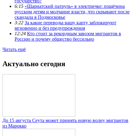
государство?
6:15
«Шариатский патруль» в электричке: пощёчина
русским детям и молчание власти, что скрывают после
скандала в Подмосковье
3:22
За какие переводы вашу карту заблокируют
мгновенно и без предупреждения
12:24
Кто стоит за рекордным завозом мигрантов в
Россию и почему общество бессильно
Читать ещё
Актуально сегодня
До 15 августа Сеута может принять новую волну мигрантов
из Марокко