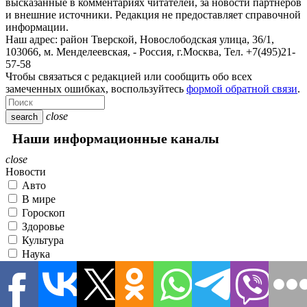
высказанные в комментариях читателей, за новости партнеров
и внешние источники. Редакция не предоставляет справочной
информации.
Наш адрес:
район Тверской, Новослободская улица, 36/1
,
103066, м. Менделеевская,
-
Россия, г.Москва,
Тел.
+7(495)21-
57-58
Чтобы связаться с редакцией или сообщить обо всех
замеченных ошибках, воспользуйтесь
формой обратной связи
.
close
search
Наши информационные каналы
close
Новости
Авто
В мире
Гороскоп
Здоровье
Культура
Наука
Недвижимость
Общество
Политика