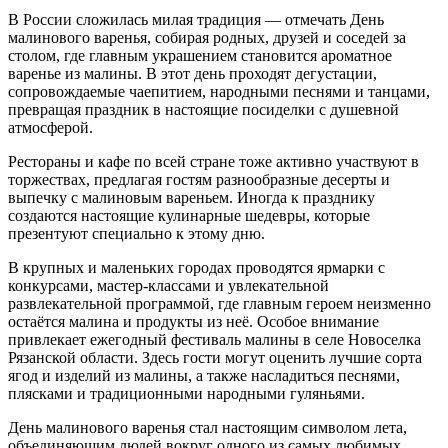
В России сложилась милая традиция — отмечать День
малинового варенья, собирая родных, друзей и соседей за
столом, где главным украшением становится ароматное
варенье из малины. В этот день проходят дегустации,
сопровождаемые чаепитием, народными песнями и танцами,
превращая праздник в настоящие посиделки с душевной
атмосферой.
Рестораны и кафе по всей стране тоже активно участвуют в
торжествах, предлагая гостям разнообразные десерты и
выпечку с малиновым вареньем. Иногда к празднику
создаются настоящие кулинарные шедевры, которые
презентуют специально к этому дню.
В крупных и маленьких городах проводятся ярмарки с
конкурсами, мастер-классами и увлекательной
развлекательной программой, где главным героем неизменно
остаётся малина и продукты из неё. Особое внимание
привлекает ежегодный фестиваль малины в селе Новоселка
Рязанской области. Здесь гости могут оценить лучшие сорта
ягод и изделий из малины, а также насладиться песнями,
плясками и традиционными народными гуляньями.
День малинового варенья стал настоящим символом лета,
объединяющим людей вокруг одного из самых любимых