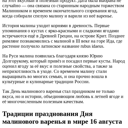
на этот вкусный и полезный продукт. Дата была выбрана не
случайно — она связана со старинным народным торжеством
Малинником и временем окончательного созревания ягод,
когда собирали спелую малину и варили из неё варенье.
История малины уходит корнями в древность. Первые
упоминания о кустах с ярко-красными и сладкими ягодами
встречаются ещё в Древней Греции, на острове Крит. Позднее
римляне познакомились с малиной в III веке на горе Ида, где
растение получило латинское название rubus idaeus.
На Руси малина появилась благодаря князю Юрию
Долгорукому, который привёз и посадил первые кусты. Народ
оценил ягоду за её вкус и полезные свойства, а также за
неприхотливость в уходе. Со временем малину стали
выращивать во многих семьях, и она прочно вошла в
культурные и кулинарные традиции России.
Так День малинового варенья стал праздником не только
вкуса, но и истории, объединяющим любовь к летней ягоде и
её многочисленным полезным качествам.
Традиции празднования Дня
малинового варенья в мире 16 августа