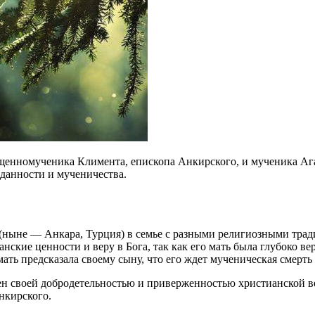
ященномученика Климента, епископа Анкирского, и мученика Ага
еданности и мученичества.
е (ныне — Анкара, Турция) в семье с разными религиозными тра
анские ценности и веру в Бога, так как его мать была глубоко 
 мать предсказала своему сыну, что его ждет мученическая смерть
н своей добродетельностью и приверженностью христианской вер
нкирского.