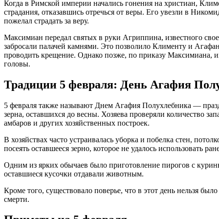
Когда в Римской империи начались гонения на христиан, Климе
страдания, отказавшись отречься от веры. Его увезли в Ником
пожелал страдать за веру.
Максимиан передал святых в руки Агриппина, известного свое
забросали палачей камнями. Это позволило Клименту и Агафан
проводить крещение. Однако позже, по приказу Максимиана, и
головы.
Традиции 5 февраля: День Агафия Пол
5 февраля также называют Днем Агафия Полухлебника — праздн
зерна, оставшихся до весны. Хозяева проверяли количество зап
амбаров и других хозяйственных построек.
В хозяйствах часто устраивалась уборка и побелка стен, потол
посеять оставшееся зерно, которое не удалось использовать ране
Одним из ярких обычаев было приготовление пирогов с курины
оставшиеся кусочки отдавали животным.
Кроме того, существовало поверье, что в этот день нельзя было 
смерти.