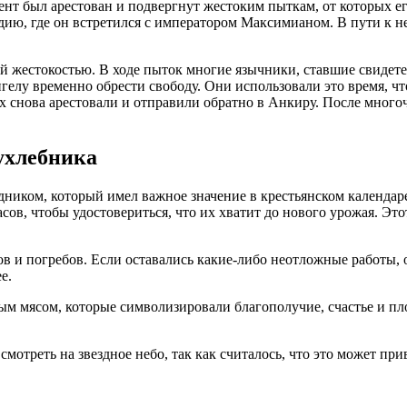
нт был арестован и подвергнут жестоким пыткам, от которых ег
идию, где он встретился с императором Максимианом. В пути к 
й жестокостью. В ходе пыток многие язычники, ставшие свидете
гелу временно обрести свободу. Они использовали это время, ч
х снова арестовали и отправили обратно в Анкиру. После мног
ухлебника
иком, который имел важное значение в крестьянском календаре
асов, чтобы удостовериться, что их хватит до нового урожая. Эт
ков и погребов. Если оставались какие-либо неотложные работы,
е.
м мясом, которые символизировали благополучие, счастье и пло
смотреть на звездное небо, так как считалось, что это может при