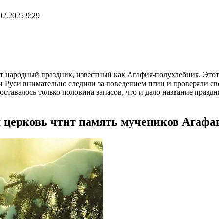
02.2025 9:29
одит народный праздник, известный как Агафия-полухлебник. Эт
и Руси внимательно следили за поведением птиц и проверяли сво
 оставалось только половина запасов, что и дало название празд
я церковь чтит память мучеников Агафа