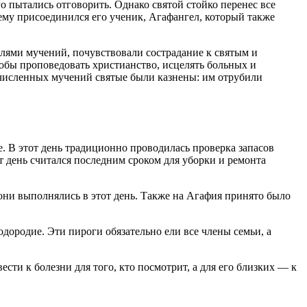
о пытались отговорить. Однако святой стойко перенес все
нему присоединился его ученик, Агафангел, который также
лями мучений, почувствовали сострадание к святым и
тобы проповедовать христианство, исцелять больных и
очисленных мучений святые были казнены: им отрубили
. В этот день традиционно проводилась проверка запасов
от день считался последним сроком для уборки и ремонта
 они выполнялись в этот день. Также на Агафия принято было
дородие. Эти пироги обязательно ели все члены семьи, а
вести к болезни для того, кто посмотрит, а для его близких — к