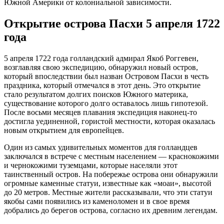
Южной Америки от колониальной зависимости.
Открытие острова Пасхи 5 апреля 1722
года
5 апреля 1722 года голландский адмирал Якоб Роггевен,
возглавляя свою экспедицию, обнаружил новый остров,
который впоследствии был назван Островом Пасхи в честь
праздника, который отмечался в этот день. Это открытие
стало результатом долгих поисков Южного материка,
существование которого долго оставалось лишь гипотезой.
После восьми месяцев плавания экспедиция наконец-то
достигла уединенной, гористой местности, которая оказалась
новым открытием для европейцев.
Один из самых удивительных моментов для голландцев
заключался в встрече с местным населением — краснокожими
и чернокожими туземцами, которые населяли этот
таинственный остров. На побережье острова они обнаружили
огромные каменные статуи, известные как «моаи», высотой
до 20 метров. Местные жители рассказывали, что эти статуи
якобы сами появились из каменоломен и в свое время
добрались до берегов острова, согласно их древним легендам.