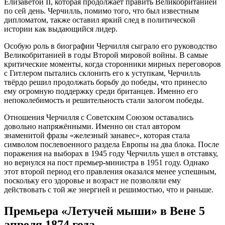
Елизаветой II, которая продолжает править Великобританией
по сей день. Черчилль, помимо того, что был известным
дипломатом, также оставил яркий след в политической
истории как выдающийся лидер.
Особую роль в биографии Черчилля сыграло его руководство
Великобританией в годы Второй мировой войны. В самые
критические моменты, когда сторонники мирных переговоров
с Гитлером пытались склонить его к уступкам, Черчилль
твёрдо решил продолжать борьбу до победы, что принесло
ему огромную поддержку среди британцев. Именно его
непоколебимость и решительность стали залогом победы.
Отношения Черчилля с Советским Союзом оставались
довольно напряжёнными. Именно он стал автором
знаменитой фразы «железный занавес», которая стала
символом послевоенного раздела Европы на два блока. После
поражения на выборах в 1945 году Черчилль ушел в отставку,
но вернулся на пост премьер-министра в 1951 году. Однако
этот второй период его правления оказался менее успешным,
поскольку его здоровье и возраст не позволяли ему
действовать с той же энергией и решимостью, что и раньше.
Премьера «Летучей мыши» в Вене 5
апреля 1874 года