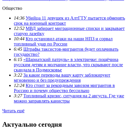
Общество
14:36
Убийца 11 девушек из АлтГТУ пытается обменять
срок на военный контракт
12:52
МВД забирает миграционные списки и закрывает
старую лазейку
10:44
Кто остановил атаки на наши НПЗ и сорвал
топливный удар по России
6:45
Штрафы таксистов-мигрантов будет оплачивать
государство?
6:15
«Шариатский патруль» в электричке: пощёчина
русским детям и молчание власти, что скрывают после
скандала в Подмосковье
3:22
За какие переводы вашу карту заблокируют
мгновенно и без предупреждения
12:24
Кто стоит за рекордным завозом мигрантов в
Россию и почему общество бессильно
3:27
Топливный кризис, ситуация на 2 августа. Где уже
можно заправлять канистры
Читать ещё
Актуально сегодня