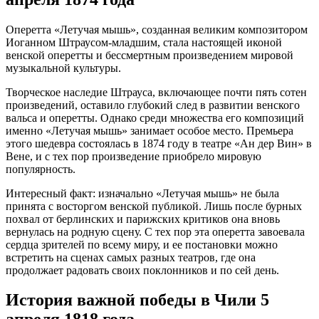
Оперетта «Летучая мышь», созданная великим композитором
Иоганном Штраусом-младшим, стала настоящей иконой
венской оперетты и бессмертным произведением мировой
музыкальной культуры.
Творческое наследие Штрауса, включающее почти пять сотен
произведений, оставило глубокий след в развитии венского
вальса и оперетты. Однако среди множества его композиций
именно «Летучая мышь» занимает особое место. Премьера
этого шедевра состоялась в 1874 году в театре «Ан дер Вин» в
Вене, и с тех пор произведение приобрело мировую
популярность.
Интересный факт: изначально «Летучая мышь» не была
принята с восторгом венской публикой. Лишь после бурных
похвал от берлинских и парижских критиков она вновь
вернулась на родную сцену. С тех пор эта оперетта завоевала
сердца зрителей по всему миру, и ее постановки можно
встретить на сценах самых разных театров, где она
продолжает радовать своих поклонников и по сей день.
История важной победы в Чили 5