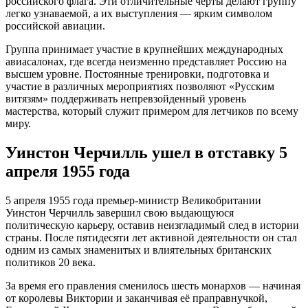
российского флага. Эти отличительные черты делают группу
легко узнаваемой, а их выступления — ярким символом
российской авиации.
Группа принимает участие в крупнейших международных
авиасалонах, где всегда неизменно представляет Россию на
высшем уровне. Постоянные тренировки, подготовка и
участие в различных мероприятиях позволяют «Русским
витязям» поддерживать непревзойденный уровень
мастерства, который служит примером для летчиков по всему
миру.
Уинстон Черчилль ушел в отставку 5
апреля 1955 года
5 апреля 1955 года премьер-министр Великобритании
Уинстон Черчилль завершил свою выдающуюся
политическую карьеру, оставив неизгладимый след в истории
страны. После пятидесяти лет активной деятельности он стал
одним из самых знаменитых и влиятельных британских
политиков 20 века.
За время его правления сменилось шесть монархов — начиная
от королевы Виктории и заканчивая её праправнучкой,