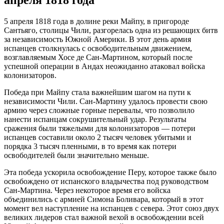
апреля 1818 года
5 апреля 1818 года в долине реки Майпу, в пригороде
Сантьяго, столицы Чили, разгорелась одна из решающих битв
за независимость Южной Америки. В этот день армия
испанцев столкнулась с освободительным движением,
возглавляемым Хосе де Сан-Мартином, который после
успешной операции в Андах неожиданно атаковал войска
колонизаторов.
Победа при Майпу стала важнейшим шагом на пути к
независимости Чили. Сан-Мартину удалось провести свою
армию через сложные горные перевалы, что позволило
нанести испанцам сокрушительный удар. Результаты
сражения были тяжелыми для колонизаторов — потери
испанцев составили около 2 тысяч человек убитыми и
порядка 3 тысяч пленными, в то время как потери
освободителей были значительно меньше.
Эта победа ускорила освобождение Перу, которое также было
освобождено от испанского владычества под руководством
Сан-Мартина. Через некоторое время его войска
объединились с армией Симона Боливара, который в этот
момент вел наступление на испанцев с севера. Этот союз двух
великих лидеров стал важной вехой в освобождении всей