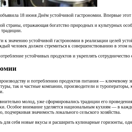
 объявила 18 июня Днём устойчивой гастрономии. Впервые этот
ой страны, отражающая богатство природных и культурных особ
 традиции.
и к значению устойчивой гастрономии в реализации целей устой
ждый человек должен стремиться к совершенствованию в этом н
потребление устойчивых продуктов и укреплять сотрудничество
номии
производству и потреблению продуктов питания — ключевому зв
туры, так и частные компании, производители и туроператоры, 
и.
внительно молод, уже сформировались традиции его проведения
арки. Особое внимание уделяется национальным кухням — в каж
 подчеркивая значимость локального сельского хозяйства.
ь для себя новые вкусы и расширить кулинарные горизонты, одн