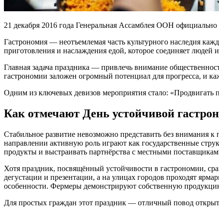
21 декабря 2016 года Генеральная Ассамблея ООН официально
Гастрономия — неотъемлемая часть культурного наследия кажд
приготовления и наслаждения едой, которое соединяет людей и
Главная задача праздника — привлечь внимание общественност
гастрономии заложен огромный потенциал для прогресса, и ка
Одним из ключевых девизов мероприятия стало: «Продвигать 
Как отмечают День устойчивой гастро
Стабильное развитие невозможно представить без внимания к 
направлении активную роль играют как государственные струк
продукты и выстраивать партнёрства с местными поставщикам
Хотя праздник, посвящённый устойчивости в гастрономии, сра
дегустации и презентации, а на улицах городов проходят ярм
особенности. Фермеры демонстрируют собственную продукцию,
Для простых граждан этот праздник — отличный повод открыт