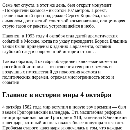
Семь лет спустя, в этот же день, был открыт монумент
«Покорители космоса» высотой 107 метров. Проект,
реализованный при поддержке Сергея Королёва, стал
символом достижений советской космонавтики, олицетворяя
струю газов от ракеты, устремившейся в небо.
Наконец, в 1993 году 4 октября стал датой драматических
событий в Москве, когда по указу президента Бориса Ельцина
танки были приведены к зданию Парламента, оставив
глубокий след в современной истории страны.
Таким образом, 4 октября объединяет ключевые моменты
российской истории — от освоения северных земель и
воздушных путешествий до покорения космоса и
политических перемен, отражая многогранность эпох и
событий.
Главное в истории мира 4 октября
4 октября 1582 года мир вступил в новую эру времени — был
введён Григорианский календарь. Эта масштабная реформа,
инициированная папой Григорием XIII, заменила Юлианский
календарь, который использовался более полутора тысяч лет.
Проблема старого календаря заключалась в том, что каждые