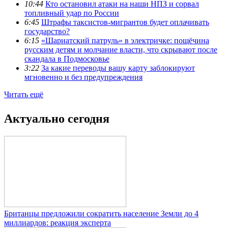
10:44
Кто остановил атаки на наши НПЗ и сорвал
топливный удар по России
6:45
Штрафы таксистов-мигрантов будет оплачивать
государство?
6:15
«Шариатский патруль» в электричке: пощёчина
русским детям и молчание власти, что скрывают после
скандала в Подмосковье
3:22
За какие переводы вашу карту заблокируют
мгновенно и без предупреждения
Читать ещё
Актуально сегодня
Британцы предложили сократить население Земли до 4
миллиардов: реакция эксперта