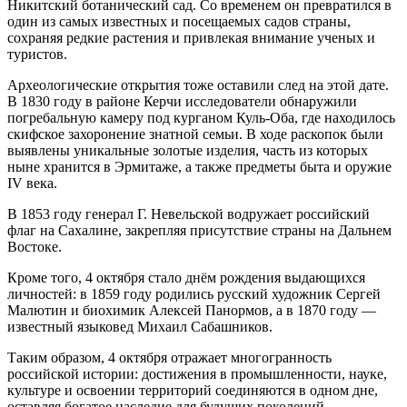
Никитский ботанический сад. Со временем он превратился в
один из самых известных и посещаемых садов страны,
сохраняя редкие растения и привлекая внимание ученых и
туристов.
Археологические открытия тоже оставили след на этой дате.
В 1830 году в районе Керчи исследователи обнаружили
погребальную камеру под курганом Куль-Оба, где находилось
скифское захоронение знатной семьи. В ходе раскопок были
выявлены уникальные золотые изделия, часть из которых
ныне хранится в Эрмитаже, а также предметы быта и оружие
IV века.
В 1853 году генерал Г. Невельской водружает российский
флаг на Сахалине, закрепляя присутствие страны на Дальнем
Востоке.
Кроме того, 4 октября стало днём рождения выдающихся
личностей: в 1859 году родились русский художник Сергей
Малютин и биохимик Алексей Панормов, а в 1870 году —
известный языковед Михаил Сабашников.
Таким образом, 4 октября отражает многогранность
российской истории: достижения в промышленности, науке,
культуре и освоении территорий соединяются в одном дне,
оставляя богатое наследие для будущих поколений.