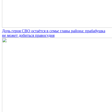
Дочь героя СВО остаётся в семье главы района: прабабушка
не может добиться правосудия