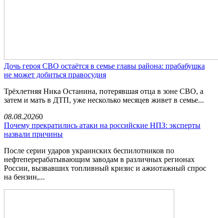
Дочь героя СВО остаётся в семье главы района: прабабушка
не может добиться правосудия
Трёхлетняя Ника Останина, потерявшая отца в зоне СВО, а
затем и мать в ДТП, уже несколько месяцев живет в семье...
08.08.2026
0
Почему прекратились атаки на российские НПЗ: эксперты
назвали причины
После серии ударов украинских беспилотников по
нефтеперерабатывающим заводам в различных регионах
России, вызвавших топливный кризис и ажиотажный спрос
на бензин,...