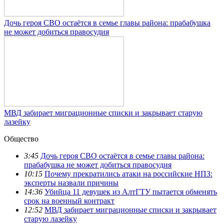
Дочь героя СВО остаётся в семье главы района: прабабушка
не может добиться правосудия
МВД забирает миграционные списки и закрывает старую
лазейку
Общество
3:45
Дочь героя СВО остаётся в семье главы района:
прабабушка не может добиться правосудия
10:15
Почему прекратились атаки на российские НПЗ:
эксперты назвали причины
14:36
Убийца 11 девушек из АлтГТУ пытается обменять
срок на военный контракт
12:52
МВД забирает миграционные списки и закрывает
старую лазейку