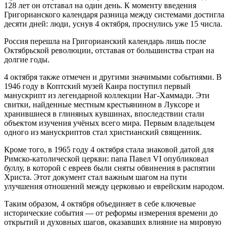
128 лет он отставал на один день. К моменту введения
Григорианского календаря разница между системами достигла
десяти дней: люди, уснув 4 октября, проснулись уже 15 числа.
Россия перешла на Григорианский календарь лишь после
Октябрьской революции, отставая от большинства стран на
долгие годы.
4 октября также отмечен и другими значимыми событиями. В
1946 году в Коптский музей Каира поступил первый
манускрипт из легендарной коллекции Наг-Хаммади. Эти
свитки, найденные местным крестьянином в Луксоре и
хранившиеся в глиняных кувшинах, впоследствии стали
объектом изучения учёных всего мира. Первым владельцем
одного из манускриптов стал христианский священник.
Кроме того, в 1965 году 4 октября стала знаковой датой для
Римско-католической церкви: папа Павел VI опубликовал
буллу, в которой с евреев были сняты обвинения в распятии
Христа. Этот документ стал важным шагом на пути
улучшения отношений между церковью и еврейским народом.
Таким образом, 4 октября объединяет в себе ключевые
исторические события — от реформы измерения времени до
открытий и духовных шагов, оказавших влияние на мировую