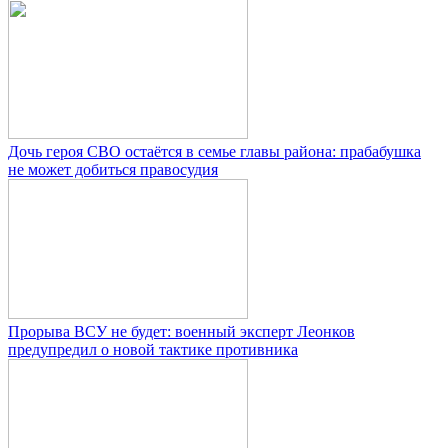
Дочь героя СВО остаётся в семье главы района: прабабушка
не может добиться правосудия
Прорыва ВСУ не будет: военный эксперт Леонков
предупредил о новой тактике противника