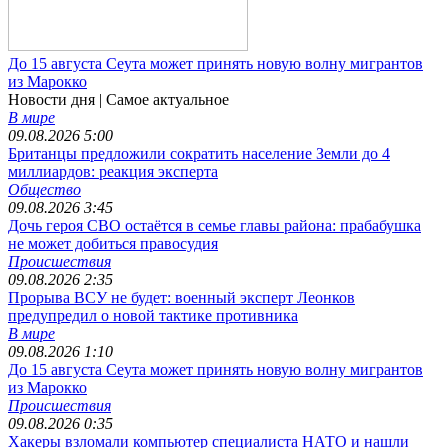
До 15 августа Сеута может принять новую волну мигрантов
из Марокко
Новости дня
| Самое актуальное
В мире
09.08.2026 5:00
Британцы предложили сократить население Земли до 4
миллиардов: реакция эксперта
Общество
09.08.2026 3:45
Дочь героя СВО остаётся в семье главы района: прабабушка
не может добиться правосудия
Происшествия
09.08.2026 2:35
Прорыва ВСУ не будет: военный эксперт Леонков
предупредил о новой тактике противника
В мире
09.08.2026 1:10
До 15 августа Сеута может принять новую волну мигрантов
из Марокко
Происшествия
09.08.2026 0:35
Хакеры взломали компьютер специалиста НАТО и нашли