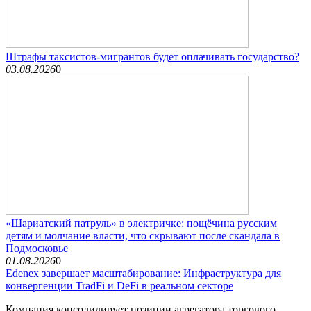
Штрафы таксистов-мигрантов будет оплачивать государство?
03.08.2026
0
«Шариатский патруль» в электричке: пощёчина русским
детям и молчание власти, что скрывают после скандала в
Подмосковье
01.08.2026
0
Edenex завершает масштабирование: Инфраструктура для
конвергенции TradFi и DeFi в реальном секторе
Компания консолидирует позиции агрегатора торгового