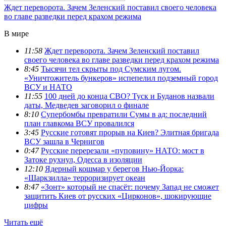
Ждет переворота. Зачем Зеленский поставил своего человека
во главе разведки перед крахом режима
В мире
11:58
Ждет переворота. Зачем Зеленский поставил
своего человека во главе разведки перед крахом режима
8:45
Тысячи тел скрыты под Сумским лугом.
«Уничтожитель бункеров» испепелил подземный город
ВСУ и НАТО
11:55
100 дней до конца СВО? Туск и Буданов назвали
даты, Медведев заговорил о финале
8:10
Супербомбы превратили Сумы в ад: последний
план главкома ВСУ провалился
3:45
Русские готовят прорыв на Киев? Элитная бригада
ВСУ зашла в Чернигов
0:47
Русские перерезали «пуповину» НАТО: мост в
Затоке рухнул, Одесса в изоляции
12:10
Ядерный кошмар у берегов Нью-Йорка:
«Шаркзилла» терроризирует океан
8:47
«Зонт» который не спасёт: почему Запад не сможет
защитить Киев от русских «Цирконов», шокирующие
цифры
Читать ещё