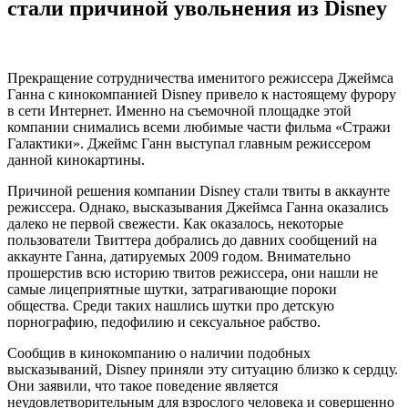
стали причиной увольнения из Disney
Прекращение сотрудничества именитого режиссера Джеймса
Ганна с кинокомпанией Disney привело к настоящему фурору
в сети Интернет. Именно на съемочной площадке этой
компании снимались всеми любимые части фильма «Стражи
Галактики». Джеймс Ганн выступал главным режиссером
данной кинокартины.
Причиной решения компании Disney стали твиты в аккаунте
режиссера. Однако, высказывания Джеймса Ганна оказались
далеко не первой свежести. Как оказалось, некоторые
пользователи Твиттера добрались до давних сообщений на
аккаунте Ганна, датируемых 2009 годом. Внимательно
прошерстив всю историю твитов режиссера, они нашли не
самые лицеприятные шутки, затрагивающие пороки
общества. Среди таких нашлись шутки про детскую
порнографию, педофилию и сексуальное рабство.
Сообщив в кинокомпанию о наличии подобных
высказываний, Disney приняли эту ситуацию близко к сердцу.
Они заявили, что такое поведение является
неудовлетворительным для взрослого человека и совершенно