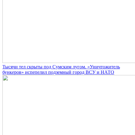
Тысячи тел скрыты под Сумским лугом. «Уничтожитель
бункеров» испепелил подземный город ВСУ и НАТО